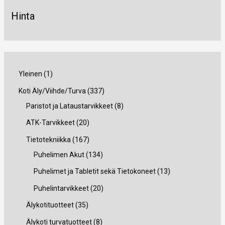
Hinta
1
Yleinen
1
t
3
Koti Äly/Viihde/Turva
337
u
3
8
Paristot ja Lataustarvikkeet
8
o
7
t
2
ATK-Tarvikkeet
20
t
t
u
0
1
Tietotekniikka
167
e
u
o
t
6
1
Puhelimen Akut
134
o
t
u
7
3
1
Puhelimet ja Tabletit sekä Tietokoneet
13
t
e
o
t
4
3
2
Puhelintarvikkeet
20
e
t
t
u
t
t
0
3
Älykotituotteet
35
t
t
e
o
u
u
t
5
8
Älykoti turvatuotteet
8