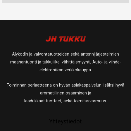
e
o
u
t
t
t
t
t
o
u
a
t
t
e
t
o
a
a
t
e
t
t
t
e
a
t
t
Älykodin ja valvontatuotteiden sekä antennijärjestelmien
a
t
maahantuonti ja tukkuliike, vähittäismyynti, Auto- ja viihde-
a
elektroniikan verkkokauppa.
Toiminnan periaatteena on hyvän asiakaspalvelun lisäksi hyvä
ammatillinen osaaminen ja
laadukkaat tuotteet, sekä toimitusvarmuus.
Yhteystiedot