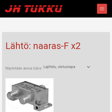
Siirry
sisältöön
Lähtö: naaras-F x2
Näytetään ainoa tulos