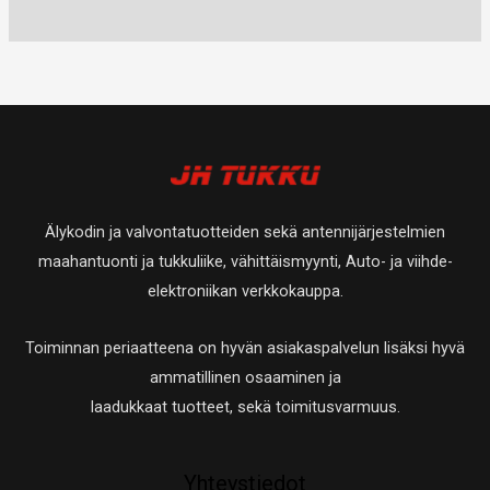
u
t
0
a
a
t
e
e
o
u
t
t
t
t
t
o
u
a
t
t
e
t
o
a
a
t
e
t
t
t
e
a
t
t
Älykodin ja valvontatuotteiden sekä antennijärjestelmien
a
t
maahantuonti ja tukkuliike, vähittäismyynti, Auto- ja viihde-
a
elektroniikan verkkokauppa.
Toiminnan periaatteena on hyvän asiakaspalvelun lisäksi hyvä
ammatillinen osaaminen ja
laadukkaat tuotteet, sekä toimitusvarmuus.
Yhteystiedot