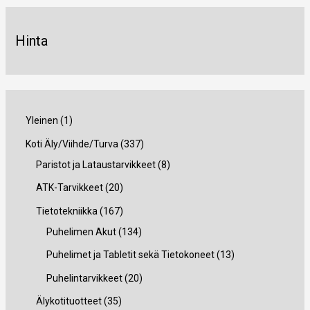
Hinta
1
Yleinen
1
t
3
Koti Äly/Viihde/Turva
337
u
3
8
Paristot ja Lataustarvikkeet
8
o
7
t
2
ATK-Tarvikkeet
20
t
t
u
0
1
Tietotekniikka
167
e
u
o
t
6
1
Puhelimen Akut
134
o
t
u
7
3
1
Puhelimet ja Tabletit sekä Tietokoneet
13
t
e
o
t
4
3
2
Puhelintarvikkeet
20
e
t
t
u
t
t
0
3
Älykotituotteet
35
t
t