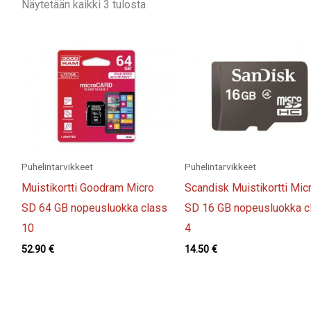
Näytetään kaikki 3 tulosta
Puhelintarvikkeet
Puhelintarvikkeet
Muistikortti Goodram Micro
Scandisk Muistikortti Mic
SD 64 GB nopeusluokka class
SD 16 GB nopeusluokka c
10
4
52.90
€
14.50
€