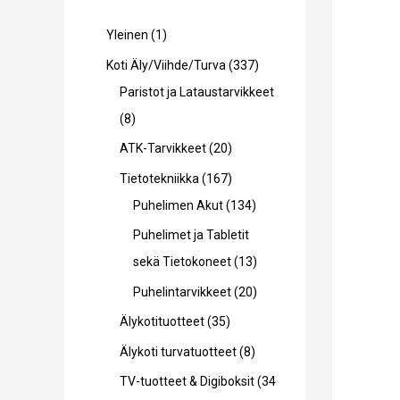
1
Yleinen
1
t
3
Koti Äly/Viihde/Turva
337
u
3
Paristot ja Lataustarvikkeet
o
8
7
8
t
t
t
2
ATK-Tarvikkeet
20
e
u
u
0
1
Tietotekniikka
167
o
o
t
6
1
Puhelimen Akut
134
t
t
u
7
3
Puhelimet ja Tabletit
e
e
o
t
4
1
sekä Tietokoneet
13
t
t
t
u
t
3
2
Puhelintarvikkeet
20
t
t
e
o
u
t
0
3
Älykotituotteet
35
a
a
t
t
o
u
t
5
8
Älykoti turvatuotteet
8
t
e
t
o
u
t
t
TV-tuotteet & Digiboksit
34
a
t
e
t
o