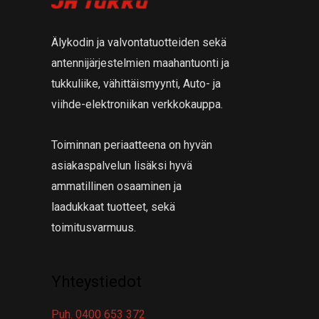
a
t
a
Älykodin ja valvontatuotteiden sekä
antennijärjestelmien maahantuonti ja
tukkuliike, vähittäismyynti, Auto- ja
viihde-elektroniikan verkkokauppa.
Toiminnan periaatteena on hyvän
asiakaspalvelun lisäksi hyvä
ammatillinen osaaminen ja
laadukkaat tuotteet, sekä
toimitusvarmuus.
Yhteystiedot
Puh. 0400 653 372