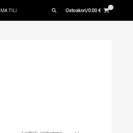
Hae
MA TILI
Ostoskori/
0.00
€