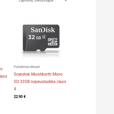
Puhelintarvikkeet
ro
Scandisk Muistikortti Micro
lass
SD 32GB nopeusluokka class
4
22.90
€