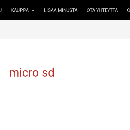
U
KAUPPA
LISÄÄ MINUSTA
OTA YHTEYTTÄ
O
micro sd