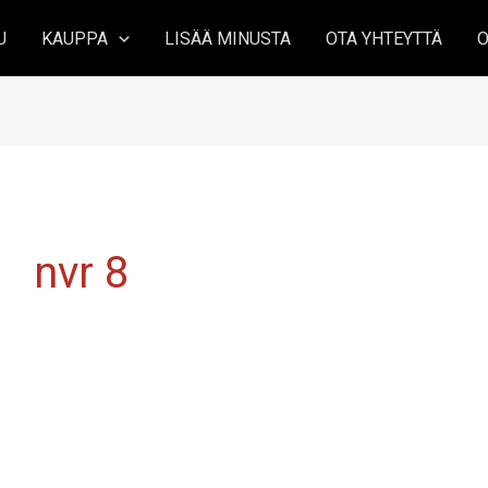
U
KAUPPA
LISÄÄ MINUSTA
OTA YHTEYTTÄ
O
nvr 8