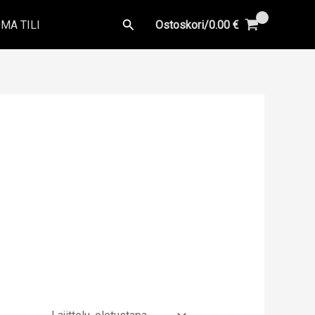
Hae
MA TILI
Ostoskori/
0.00
€