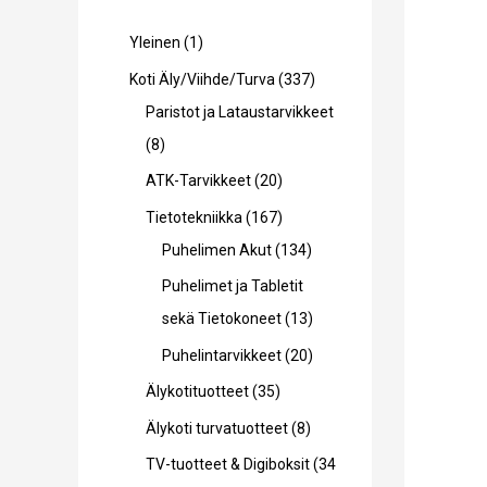
1
Yleinen
1
t
3
Koti Äly/Viihde/Turva
337
u
3
Paristot ja Lataustarvikkeet
o
8
7
8
t
t
t
2
ATK-Tarvikkeet
20
e
u
u
0
1
Tietotekniikka
167
o
o
t
6
1
Puhelimen Akut
134
t
t
u
7
3
Puhelimet ja Tabletit
e
e
o
t
4
1
sekä Tietokoneet
13
t
t
t
u
t
3
2
Puhelintarvikkeet
20
t
t
e
o
u
t
0
3
Älykotituotteet
35
a
a
t
t
o
u
t
5
8
Älykoti turvatuotteet
8
t
e
t
o
u
t
t
TV-tuotteet & Digiboksit
34
a
t
e
t
o