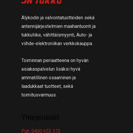
a
t
a
Älykodin ja valvontatuotteiden sekä
antennijärjestelmien maahantuonti ja
tukkuliike, vähittäismyynti, Auto- ja
viihde-elektroniikan verkkokauppa.
Toiminnan periaatteena on hyvän
asiakaspalvelun lisäksi hyvä
ammatillinen osaaminen ja
laadukkaat tuotteet, sekä
toimitusvarmuus.
Yhteystiedot
Puh. 0400 653 372