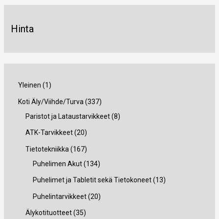
Hinta
1
Yleinen
1
t
3
Koti Äly/Viihde/Turva
337
u
3
8
Paristot ja Lataustarvikkeet
8
o
7
t
2
ATK-Tarvikkeet
20
t
t
u
0
1
Tietotekniikka
167
e
u
o
t
6
1
Puhelimen Akut
134
o
t
u
7
3
1
Puhelimet ja Tabletit sekä Tietokoneet
13
t
e
o
t
4
3
2
Puhelintarvikkeet
20
e
t
t
u
t
t
0
3
Älykotituotteet
35
t
t