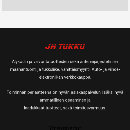
u
t
0
a
a
t
e
e
o
u
t
t
t
t
t
o
u
a
t
t
e
t
o
a
a
t
e
t
t
t
e
a
t
t
Älykodin ja valvontatuotteiden sekä antennijärjestelmien
a
t
maahantuonti ja tukkuliike, vähittäismyynti, Auto- ja viihde-
a
elektroniikan verkkokauppa.
Toiminnan periaatteena on hyvän asiakaspalvelun lisäksi hyvä
ammatillinen osaaminen ja
laadukkaat tuotteet, sekä toimitusvarmuus.
Yhteystiedot