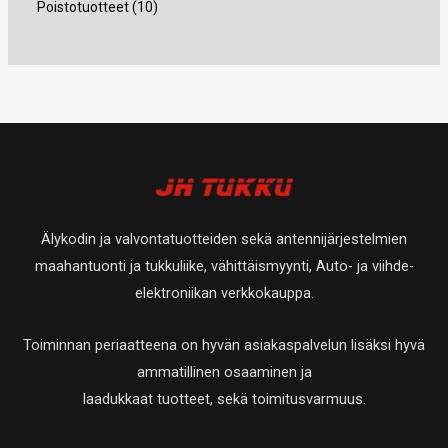
4
1
Poistotuotteet
10
a
t
t
e
t
t
u
t
0
a
a
t
e
e
o
u
t
t
t
t
t
o
u
a
t
t
e
t
o
a
a
t
e
t
t
t
e
a
t
t
Älykodin ja valvontatuotteiden sekä antennijärjestelmien
a
t
maahantuonti ja tukkuliike, vähittäismyynti, Auto- ja viihde-
a
elektroniikan verkkokauppa.
Toiminnan periaatteena on hyvän asiakaspalvelun lisäksi hyvä
ammatillinen osaaminen ja
laadukkaat tuotteet, sekä toimitusvarmuus.