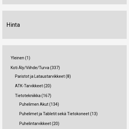
Hinta
1
Yleinen
1
t
3
Koti Äly/Viihde/Turva
337
u
3
8
Paristot ja Lataustarvikkeet
8
o
7
t
2
ATK-Tarvikkeet
20
t
t
u
0
1
Tietotekniikka
167
e
u
o
t
6
1
Puhelimen Akut
134
o
t
u
7
3
1
Puhelimet ja Tabletit sekä Tietokoneet
13
t
e
o
t
4
3
2
Puhelintarvikkeet
20
e
t
t