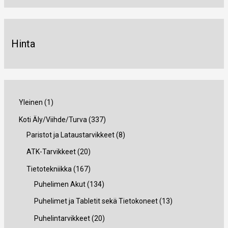
Hinta
1
Yleinen
1
t
3
Koti Äly/Viihde/Turva
337
u
3
8
Paristot ja Lataustarvikkeet
8
o
7
t
2
ATK-Tarvikkeet
20
t
t
u
0
1
Tietotekniikka
167
e
u
o
t
6
1
Puhelimen Akut
134
o
t
u
7
3
1
Puhelimet ja Tabletit sekä Tietokoneet
13
t
e
o
t
4
3
2
Puhelintarvikkeet
20
e
t
t