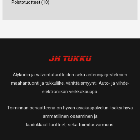
4
1
Poistotuotteet
10
a
t
t
e
t
t
u
t
0
a
a
t
e
e
o
u
t
t
t
t
t
o
u
a
t
t
e
t
o
a
a
t
e
t
t
t
e
a
t
t
Älykodin ja valvontatuotteiden sekä antennijärjestelmien
a
t
maahantuonti ja tukkuliike, vähittäismyynti, Auto- ja viihde-
a
elektroniikan verkkokauppa.
Toiminnan periaatteena on hyvän asiakaspalvelun lisäksi hyvä
ammatillinen osaaminen ja
laadukkaat tuotteet, sekä toimitusvarmuus.