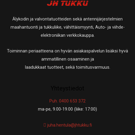
t
t
e
a
t
t
Älykodin ja valvontatuotteiden sekä antennijärjestelmien
a
t
maahantuonti ja tukkuliike, vähittäismyynti, Auto- ja viihde-
a
elektroniikan verkkokauppa.
Toiminnan periaatteena on hyvän asiakaspalvelun lisäksi hyvä
ammatillinen osaaminen ja
laadukkaat tuotteet, sekä toimitusvarmuus.
Yhteystiedot
Puh. 0400 653 372
ma-pe, 9.00-19.00 (liike: 17:00)
juha.hentula@jhtukku.fi