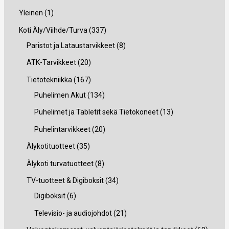
1
Yleinen
1
t
3
Koti Äly/Viihde/Turva
337
u
3
8
Paristot ja Lataustarvikkeet
8
o
7
t
2
ATK-Tarvikkeet
20
t
t
u
0
1
Tietotekniikka
167
e
u
o
t
6
1
Puhelimen Akut
134
o
t
u
7
3
1
Puhelimet ja Tabletit sekä Tietokoneet
13
t
e
o
t
4
3
2
Puhelintarvikkeet
20
e
t
t
u
t
t
0
3
Älykotituotteet
35
t
t
e
o
u
u
t
5
8
Älykoti turvatuotteet
8
t
a
t
t
o
o
u
t
t
3
TV-tuotteet & Digiboksit
34
a
t
e
t
t
o
u
u
6
4
Digiboksit
6
a
t
e
e
t
o
o
t
t
2
Televisio- ja audiojohdot
21
t
t
t
e
t
t
u
u
1