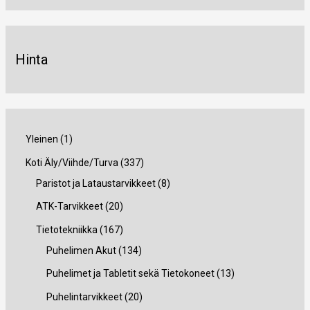
Hinta
1
Yleinen
1
t
3
Koti Äly/Viihde/Turva
337
u
3
8
Paristot ja Lataustarvikkeet
8
o
7
t
2
ATK-Tarvikkeet
20
t
t
u
0
1
Tietotekniikka
167
e
u
o
t
6
1
Puhelimen Akut
134
o
t
u
7
3
1
Puhelimet ja Tabletit sekä Tietokoneet
13
t
e
o
t
4
3
2
Puhelintarvikkeet
20
e
t
t