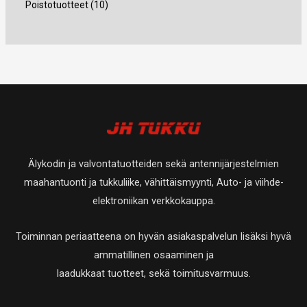
4
1
Poistotuotteet
10
a
t
t
e
t
t
u
t
0
a
a
t
e
e
o
u
t
t
t
t
t
o
u
a
t
t
e
t
o
a
a
t
e
t
t
t
e
a
t
t
Älykodin ja valvontatuotteiden sekä antennijärjestelmien
a
t
maahantuonti ja tukkuliike, vähittäismyynti, Auto- ja viihde-
a
elektroniikan verkkokauppa.
Toiminnan periaatteena on hyvän asiakaspalvelun lisäksi hyvä
ammatillinen osaaminen ja
laadukkaat tuotteet, sekä toimitusvarmuus.