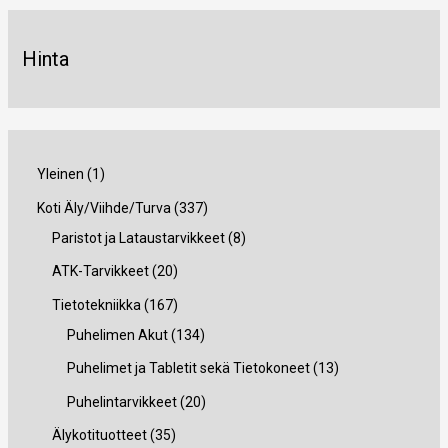
Hinta
1
Yleinen
1
t
3
Koti Äly/Viihde/Turva
337
u
3
8
Paristot ja Lataustarvikkeet
8
o
7
t
2
ATK-Tarvikkeet
20
t
t
u
0
1
Tietotekniikka
167
e
u
o
t
6
1
Puhelimen Akut
134
o
t
u
7
3
1
Puhelimet ja Tabletit sekä Tietokoneet
13
t
e
o
t
4
3
2
Puhelintarvikkeet
20
e
t
t
u
t
t
0
3
Älykotituotteet
35
t
t