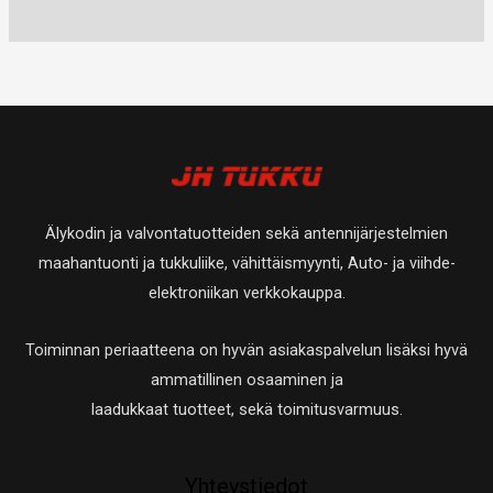
u
t
0
a
a
t
e
e
o
u
t
t
t
t
t
o
u
a
t
t
e
t
o
a
a
t
e
t
t
t
e
a
t
t
Älykodin ja valvontatuotteiden sekä antennijärjestelmien
a
t
maahantuonti ja tukkuliike, vähittäismyynti, Auto- ja viihde-
a
elektroniikan verkkokauppa.
Toiminnan periaatteena on hyvän asiakaspalvelun lisäksi hyvä
ammatillinen osaaminen ja
laadukkaat tuotteet, sekä toimitusvarmuus.
Yhteystiedot