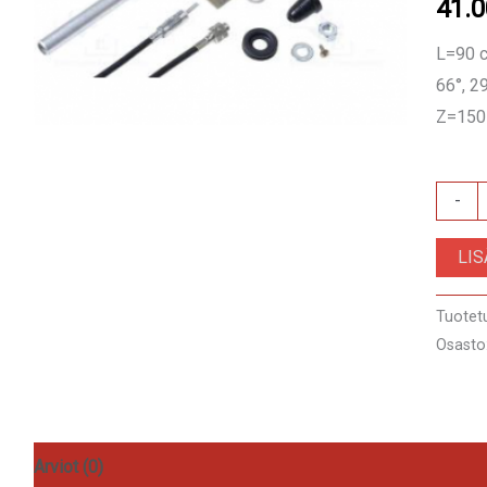
41.
L=90 c
66°, 2
Z=150
76170
-
VW
LI
PASSAT
88-
Tuotet
96
Osasto
määrä
Arviot (0)