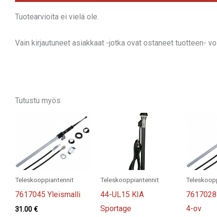
Tuotearvioita ei vielä ole.
Vain kirjautuneet asiakkaat -jotka ovat ostaneet tuotteen- voiv
Tutustu myös
Teleskooppiantennit
Teleskooppiantennit
Teleskoopp
7617045 Yleismalli
44-UL15 KIA
7617028 
Sportage
4-ov
31.00
€