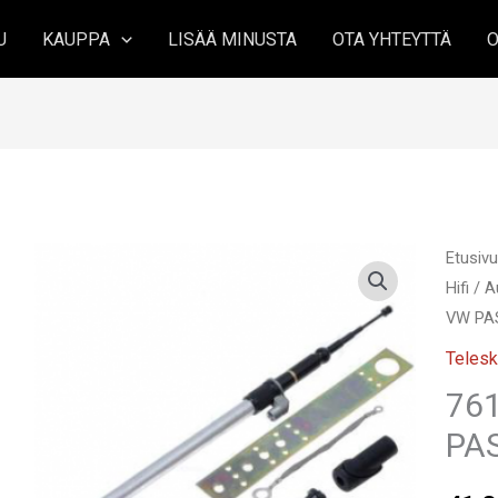
U
KAUPPA
LISÄÄ MINUSTA
OTA YHTEYTTÄ
O
Etusiv
Hifi
/
A
VW PAS
Telesk
76
PAS