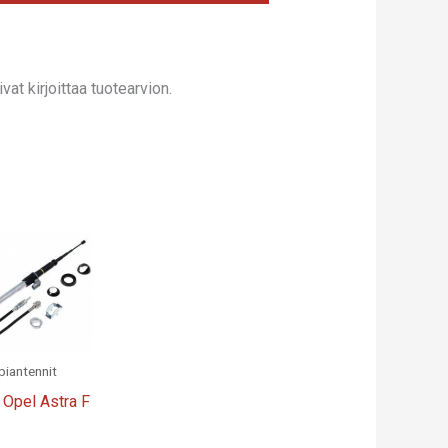
at kirjoittaa tuotearvion.
iantennit
Opel Astra F