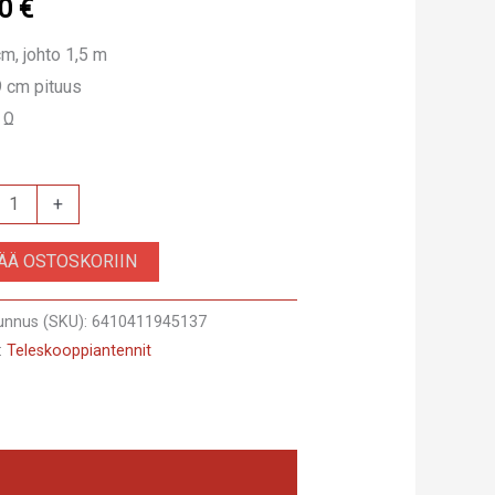
00
€
m, johto 1,5 m
9 cm pituus
 Ω
20
+
SÄÄ OSTOSKORIIN
,Variant
unnus (SKU):
6410411945137
:
Teleskooppiantennit