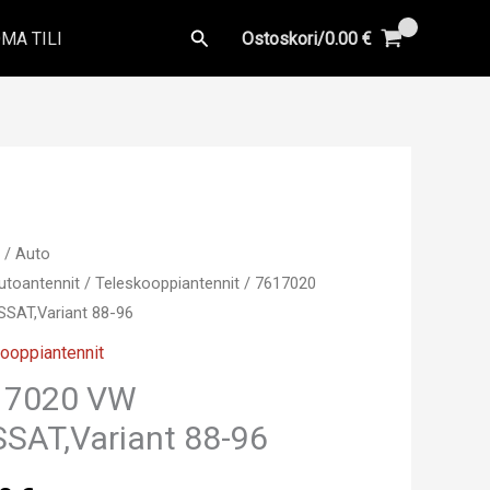
Hae
MA TILI
Ostoskori/
0.00
€
u
/
Auto
utoantennit
/
Teleskooppiantennit
/ 7617020
SAT,Variant 88-96
ooppiantennit
17020 VW
SAT,Variant 88-96