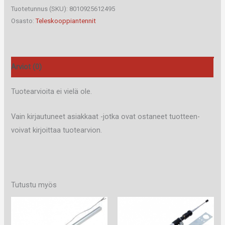
W202
Tuotetunnus (SKU):
8010925612495
määrä
Osasto:
Teleskooppiantennit
Arviot (0)
Tuotearvioita ei vielä ole.
Vain kirjautuneet asiakkaat -jotka ovat ostaneet tuotteen-
voivat kirjoittaa tuotearvion.
Tutustu myös