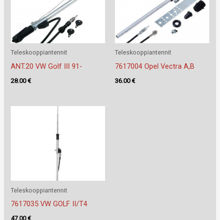
Teleskooppiantennit
Teleskooppiantennit
ANT.20 VW Golf III 91-
7617004 Opel Vectra A,B
28.00
€
36.00
€
Teleskooppiantennit
7617035 VW GOLF II/T4
47.00
€