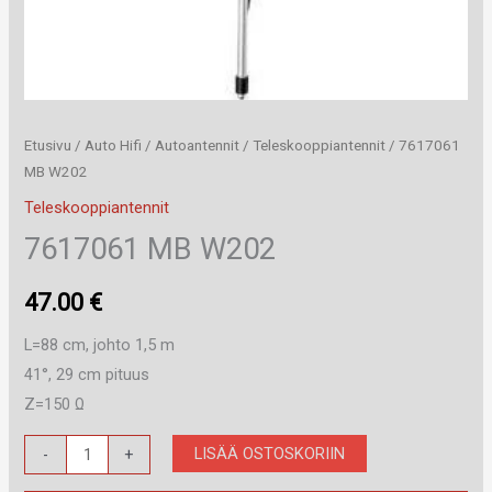
Etusivu
/
Auto Hifi
/
Autoantennit
/
Teleskooppiantennit
/ 7617061
MB W202
Teleskooppiantennit
7617061 MB W202
47.00
€
L=88 cm, johto 1,5 m
41°, 29 cm pituus
Z=150 Ω
7617061
LISÄÄ OSTOSKORIIN
-
+
MB