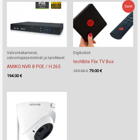
Sale!
Valvontakamerat,
Digiboksit
valvontajärjestelmät ja tarvikkeet
techBite Flix TV Box
AMIKO NVR 8 POE / H.265
Alkuperäinen
Nykyinen
139.00
€
79.00
€
194.00
€
hinta
hinta
oli:
on:
139.00 €.
79.00 €.