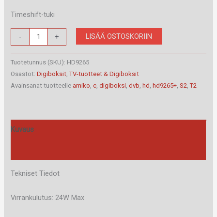
Timeshift-tuki
Amiko
LISÄÄ OSTOSKORIIN
-
+
HD
9265+
Tuotetunnus (SKU):
HD9265
DVB-
Osastot:
Digiboksit
,
TV-tuotteet & Digiboksit
Avainsanat tuotteelle
amiko
,
c
,
digiboksi
,
dvb
,
hd
,
hd9265+
,
S2
,
T2
S/S2/T2/C
HD
digiboksi
määrä
Kuvaus
Arviot (0)
Tekniset Tiedot
Virrankulutus: 24W Max