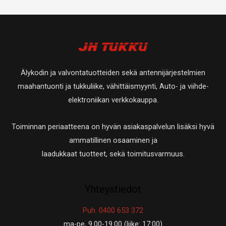
Älykodin ja valvontatuotteiden sekä antennijärjestelmien
maahantuonti ja tukkuliike, vähittäismyynti, Auto- ja viihde-
elektroniikan verkkokauppa.
Toiminnan periaatteena on hyvän asiakaspalvelun lisäksi hyvä
ammatillinen osaaminen ja
laadukkaat tuotteet, sekä toimitusvarmuus.
Yhteystiedot
Puh. 0400 653 372
ma-pe, 9.00-19.00 (liike: 17:00)