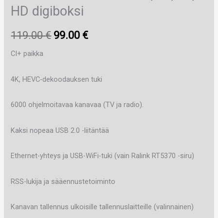
HD digiboksi
Alkuperäinen
Nykyinen
119.00
€
99.00
€
hinta
hinta
CI+ paikka
oli:
on:
4K, HEVC-dekoodauksen tuki
119.00 €.
99.00 €.
6000 ohjelmoitavaa kanavaa (TV ja radio).
Kaksi nopeaa USB 2.0 -liitäntää
Ethernet-yhteys ja USB-WiFi-tuki (vain Ralink RT5370 -siru)
RSS-lukija ja sääennustetoiminto
Kanavan tallennus ulkoisille tallennuslaitteille (valinnainen)