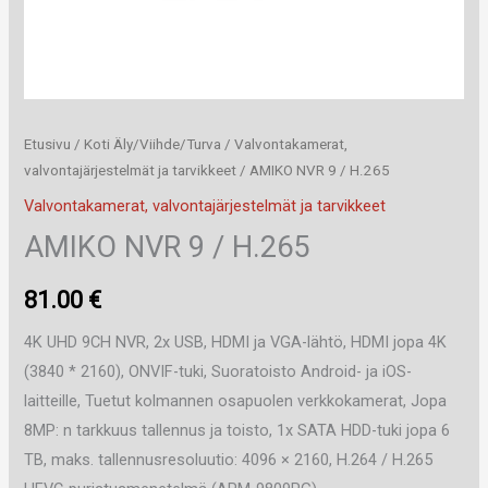
Etusivu
/
Koti Äly/Viihde/Turva
/
Valvontakamerat,
valvontajärjestelmät ja tarvikkeet
/ AMIKO NVR 9 / H.265
Valvontakamerat, valvontajärjestelmät ja tarvikkeet
AMIKO NVR 9 / H.265
81.00
€
4K UHD 9CH NVR, 2x USB, HDMI ja VGA-lähtö, HDMI jopa 4K
(3840 * 2160), ONVIF-tuki, Suoratoisto Android- ja iOS-
laitteille, Tuetut kolmannen osapuolen verkkokamerat, Jopa
8MP: n tarkkuus tallennus ja toisto, 1x SATA HDD-tuki jopa 6
TB, maks. tallennusresoluutio: 4096 × 2160, H.264 / H.265