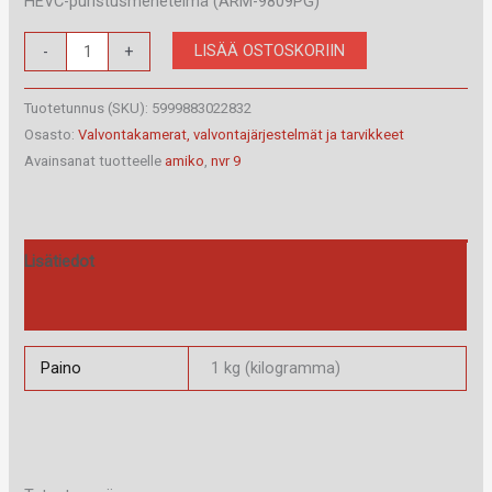
HEVC-puristusmenetelmä (ARM-9809PG)
AMIKO
LISÄÄ OSTOSKORIIN
-
+
NVR
9
Tuotetunnus (SKU):
5999883022832
/
Osasto:
Valvontakamerat, valvontajärjestelmät ja tarvikkeet
Avainsanat tuotteelle
amiko
,
nvr 9
H.265
määrä
Lisätiedot
Arviot (0)
Paino
1 kg (kilogramma)