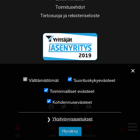
Toimitusehdot
Tietosuoja ja rekisteriseloste
Välttämättömät
Suorituskykyevästeet
Copyright © 2026 JH Tukku
Toiminnalliset evästeet
Kohdennusevästeet
Yksityisyysasetukset
Hyväksy
Tili
Hae
Ostoskori