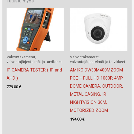
Tutustu myös
Valvontakamerat,
Valvontakamerat,
valvontajärjestelmät ja tarvikkeet
valvontajärjestelmät ja tarvikkeet
IP CAMERA TESTER ( IP and
AMIKO DW30M400MZOOM
AHD )
POE – FULL HD 1080P, 4MP
DOME CAMERA, OUTDOOR,
779.00
€
METAL CASING, IR
NIGHTVISION 30M,
MOTORIZED ZOOM
194.00
€