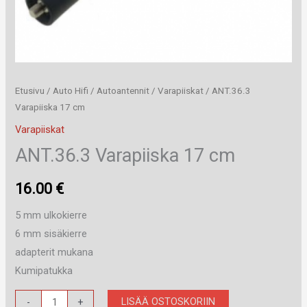
Etusivu
/
Auto Hifi
/
Autoantennit
/
Varapiiskat
/ ANT.36.3
Varapiiska 17 cm
Varapiiskat
ANT.36.3 Varapiiska 17 cm
16.00
€
5 mm ulkokierre
6 mm sisäkierre
adapterit mukana
Kumipatukka
ANT.36.3
LISÄÄ OSTOSKORIIN
-
+