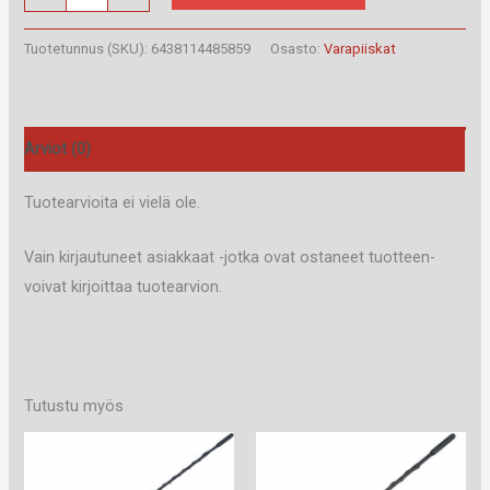
Varapiiska
17
Tuotetunnus (SKU):
6438114485859
Osasto:
Varapiiskat
cm
määrä
Arviot (0)
Tuotearvioita ei vielä ole.
Vain kirjautuneet asiakkaat -jotka ovat ostaneet tuotteen-
voivat kirjoittaa tuotearvion.
Tutustu myös