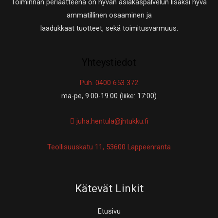
Toiminnan periaatteena on hyvän asiakaspalvelun lisäksi hyvä
ammatillinen osaaminen ja
laadukkaat tuotteet, sekä toimitusvarmuus.
Yhteystiedot
Puh. 0400 653 372
ma-pe, 9.00-19.00 (liike: 17:00)
juha.hentula@jhtukku.fi
Teollisuuskatu 11, 53600 Lappeenranta
Kätevät Linkit
Etusivu