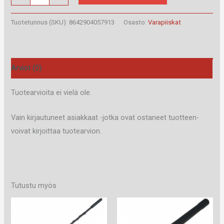
Varapiiska
41
Tuotetunnus (SKU):
8642904057913
Osasto:
Varapiiskat
cm
määrä
Arviot (0)
Tuotearvioita ei vielä ole.
Vain kirjautuneet asiakkaat -jotka ovat ostaneet tuotteen-
voivat kirjoittaa tuotearvion.
Tutustu myös