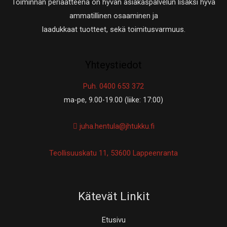
Toiminnan periaatteena on hyvän asiakaspalvelun lisäksi hyvä
ammatillinen osaaminen ja
laadukkaat tuotteet, sekä toimitusvarmuus.
Yhteystiedot
Puh. 0400 653 372
ma-pe, 9.00-19.00 (liike: 17:00)
juha.hentula@jhtukku.fi
Teollisuuskatu 11, 53600 Lappeenranta
Kätevät Linkit
Etusivu