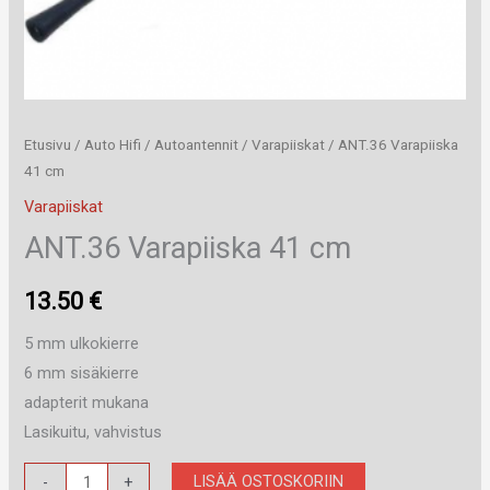
Etusivu
/
Auto Hifi
/
Autoantennit
/
Varapiiskat
/ ANT.36 Varapiiska
41 cm
Varapiiskat
ANT.36 Varapiiska 41 cm
13.50
€
5 mm ulkokierre
6 mm sisäkierre
adapterit mukana
Lasikuitu, vahvistus
ANT.36
LISÄÄ OSTOSKORIIN
-
+