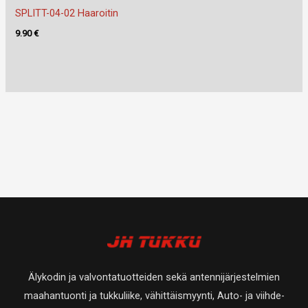
SPLITT-04-02 Haaroitin
9.90
€
Älykodin ja valvontatuotteiden sekä antennijärjestelmien
maahantuonti ja tukkuliike, vähittäismyynti, Auto- ja viihde-