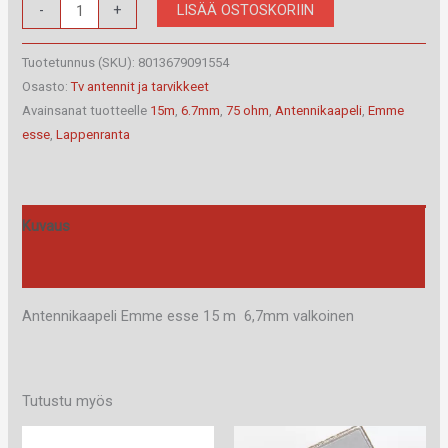
Antennikaapeli
LISÄÄ OSTOSKORIIN
-
+
75
Ω,
Tuotetunnus (SKU):
8013679091554
valkoinen
Osasto:
Tv antennit ja tarvikkeet
Avainsanat tuotteelle
15m
,
6.7mm
,
75 ohm
,
Antennikaapeli
,
Emme
6,7
esse
,
Lappenranta
mm
Emme
esse
80C15T
Kuvaus
määrä
Arviot (0)
Antennikaapeli Emme esse 15 m 6,7mm valkoinen
Tutustu myös