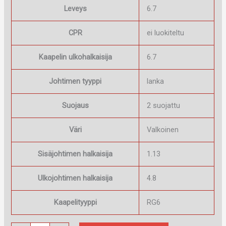
Leveys
6.7
CPR
ei luokiteltu
Kaapelin ulkohalkaisija
6.7
Johtimen tyyppi
lanka
Suojaus
2 suojattu
Väri
Valkoinen
Sisäjohtimen halkaisija
1.13
Ulkojohtimen halkaisija
4.8
Kaapelityyppi
RG6