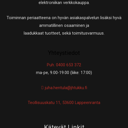
elektroniikan verkkokauppa.
Toiminnan periaatteena on hyvän asiakaspalvelun lisäksi hyvä
ammatillinen osaaminen ja
laadukkaat tuotteet, sekä toimitusvarmuus.
Yhteystiedot
Puh. 0400 653 372
ma-pe, 9.00-19.00 (liike: 17:00)
juha.hentula@jhtukku.fi
Teollisuuskatu 11, 53600 Lappeenranta
Kätevät Linkit