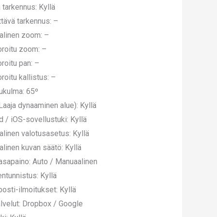
ä tarkennus: Kyllä
tävä tarkennus: –
alinen zoom: –
roitu zoom: –
roitu pan: –
roitu kallistus: –
ukulma: 65º
aaja dynaaminen alue): Kyllä
d / iOS-sovellustuki: Kyllä
linen valotusasetus: Kyllä
linen kuvan säätö: Kyllä
asapaino: Auto / Manuaalinen
entunnistus: Kyllä
osti-ilmoitukset: Kyllä
alvelut: Dropbox / Google