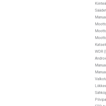
Kiinte
Säädet
Manua
Mootto
Mootto
Mootto
Katsel
WDR (L
Androi
Manuaa
Manuaa
Valkot
Liikke
Sähköp
Pilvip