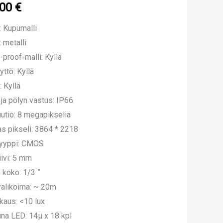
.00
€
: Kupumalli
: metalli
-proof-malli: Kyllä
yttö: Kyllä
: Kyllä
ja pölyn vastus: IP66
utio: 8 megapikseliä
s pikseli: 3864 * 2218
tyyppi: CMOS
iivi: 5 mm
n koko: 1/3 ”
valikoima: ~ 20m
kkaus: <10 lux
una LED: 14μ x 18 kpl