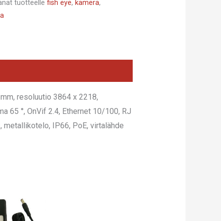
anat tuotteelle
fish eye
,
kamera
,
ta
5 mm, resoluutio 3864 x 2218,
a 65 °, OnVif 2.4, Ethernet 10/100, RJ
 metallikotelo, IP66, PoE, virtalähde