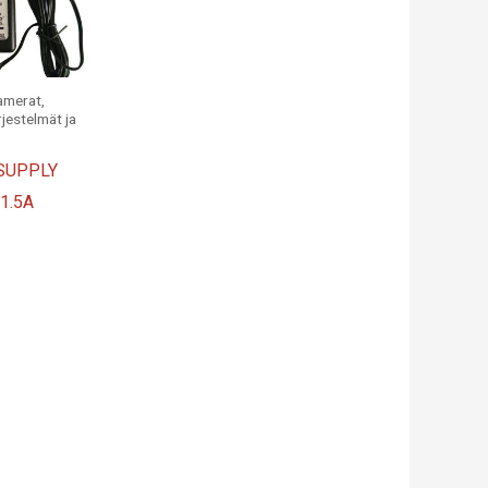
amerat,
rjestelmät ja
SUPPLY
1.5A