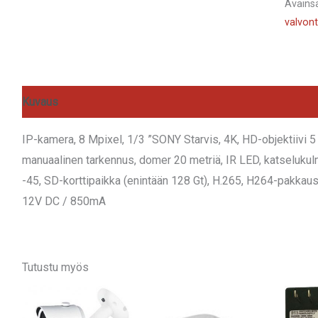
Avains
valvon
Kuvaus
Lisätiedot
Arviot (0)
IP-kamera, 8 Mpixel, 1/3 ”SONY Starvis, 4K, HD-objektiivi 
manuaalinen tarkennus, domer 20 metriä, IR LED, katselukulm
-45, SD-korttipaikka (enintään 128 Gt), H.265, H264-pakkaus,
12V DC / 850mA
Tutustu myös