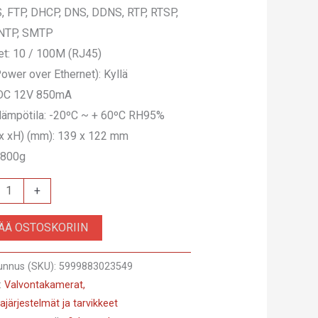
 FTP, DHCP, DNS, DDNS, RTP, RTSP,
 NTP, SMTP
et: 10 / 100M (RJ45)
ower over Ethernet): Kyllä
 DC 12V 850mA
lämpötila: -20ºC ~ + 60ºC RH95%
(x xH) (mm): 139 x 122 mm
 800g
0M4K
+
SÄÄ OSTOSKORIIN
unnus (SKU):
5999883023549
:
Valvontakamerat,
ajärjestelmät ja tarvikkeet