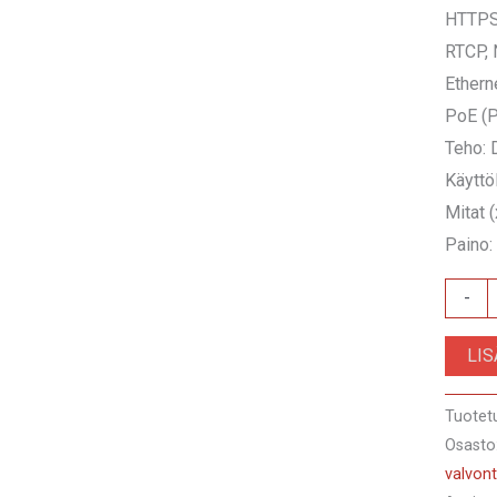
HTTPS,
RTCP,
Ethern
PoE (P
Teho:
Käyttö
Mitat 
Paino:
DVW2
-
POE
LI
määrä
Tuotet
Osasto
valvont