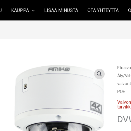
U
KAUPPA
LISÄÄ MINUSTA
OTA YHTEYTTÄ
O
Etusiv
Äly/Vi
valvont
POE
Valvon
tarvik
DV