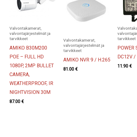
Valvontakamerat,
Valvontak
valvontajärjestelmät ja
valvontajä
tarvikkeet
tarvikkeet
Valvontakamerat,
valvontajärjestelmät ja
AMIKO B30M200
POWER 
tarvikkeet
POE – FULL HD
DC12V / 
AMIKO NVR 9 / H.265
1080P, 2MP BULLET
11.90
€
81.00
€
CAMERA,
WEATHERPROOF, IR
NIGHTVISION 30M
87.00
€