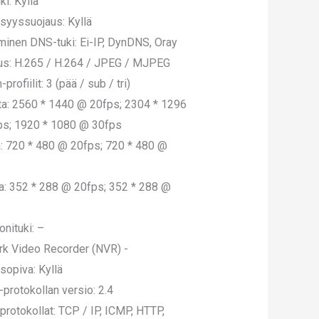
ki: Kyllä
isyyssuojaus: Kyllä
inen DNS-tuki: Ei-IP, DynDNS, Oray
s: H.265 / H.264 / JPEG / MJPEG
profiilit: 3 (pää / sub / tri)
ta: 2560 * 1440 @ 20fps; 2304 * 1296
ps; 1920 * 1080 @ 30fps
ta: 720 * 480 @ 20fps; 720 * 480 @
rta: 352 * 288 @ 20fps; 352 * 288 @
onituki: –
k Video Recorder (NVR) -
sopiva: Kyllä
protokollan versio: 2.4
 protokollat: TCP / IP, ICMP, HTTP,