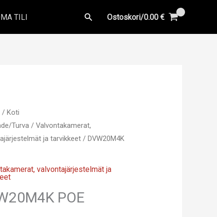
Hae
MA TILI
Ostoskori/
0.00
€
u
/
Koti
ihde/Turva
/
Valvontakamerat,
ajärjestelmät ja tarvikkeet
/ DVW20M4K
takamerat, valvontajärjestelmät ja
keet
W20M4K POE