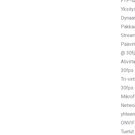
FTP-tu
Yksity
Dynaam
Pakkau
Stream-
Päävir
@ 30f
Alivir
30fps
Tri-vi
30fps
Mikrof
Networ
yhteen
ONVIF-
Tuetut