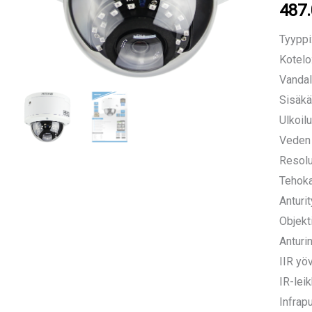
487
Tyyppi
Kotelo
Vandal
Sisäkä
Ulkoilu
Veden 
Resolu
Tehoka
Anturi
Objekt
Anturi
IIR yö
IR-lei
Infrap