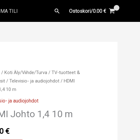
Hae
MA TILI
Ostoskori/
0.00
€
u
/
Koti Äly/Viihde/Turva
/
TV-tuotteet &
sit
/
Televisio- ja audiojohdot
/ HDMI
1,4 10 m
sio- ja audiojohdot
I Johto 1,4 10 m
90
€