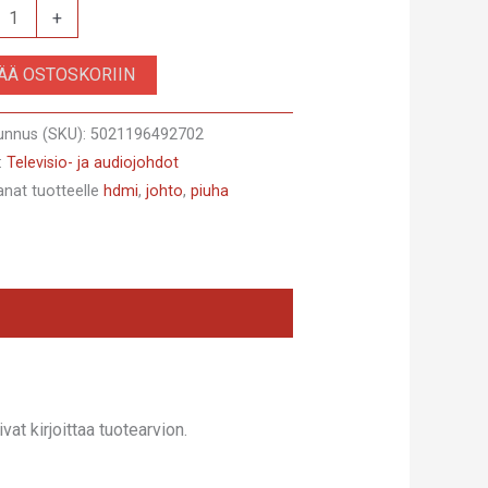
+
SÄÄ OSTOSKORIIN
unnus (SKU):
5021196492702
:
Televisio- ja audiojohdot
anat tuotteelle
hdmi
,
johto
,
piuha
at kirjoittaa tuotearvion.