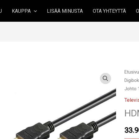
U
KAUPPA
LISÄÄ MINUSTA
OTA YHTEYTTÄ
O
Etusiv
Digibok
Johto 
Televi
HDM
33.