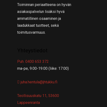
Toiminnan periaatteena on hyvän
asiakaspalvelun lisäksi hyvä
ammatillinen osaaminen ja
laadukkaat tuotteet, sekä
toimitusvarmuus.
Yhteystiedot
Puh. 0400 653 372
ma-pe, 9.00-19.00 (liike: 17:00)
juha.hentula@jhtukku.fi
Teollisuuskatu 11, 53600
Lappeenranta