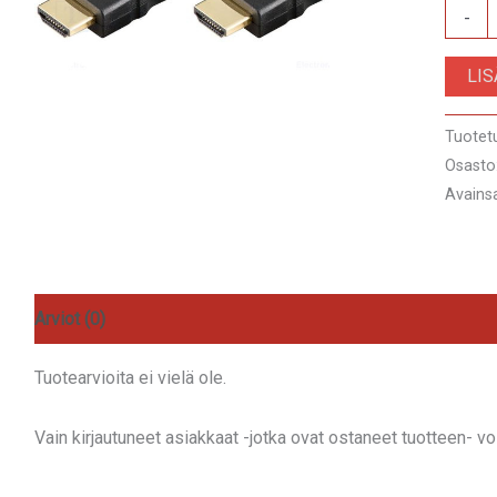
HDMI
-
Johto
LI
1,4
10
Tuotet
m
Osasto
määrä
Avains
Arviot (0)
Tuotearvioita ei vielä ole.
Vain kirjautuneet asiakkaat -jotka ovat ostaneet tuotteen- voiv