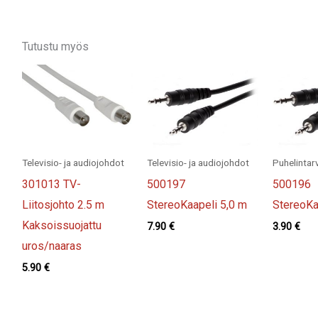
Tutustu myös
Televisio- ja audiojohdot
Televisio- ja audiojohdot
Puhelintar
301013 TV-
500197
500196
Liitosjohto 2.5 m
StereoKaapeli 5,0 m
StereoKa
Kaksoissuojattu
7.90
€
3.90
€
uros/naaras
5.90
€