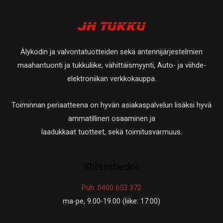
a
a
t
e
t
t
t
e
a
t
t
Älykodin ja valvontatuotteiden sekä antennijärjestelmien
a
t
maahantuonti ja tukkuliike, vähittäismyynti, Auto- ja viihde-
a
elektroniikan verkkokauppa.
Toiminnan periaatteena on hyvän asiakaspalvelun lisäksi hyvä
ammatillinen osaaminen ja
laadukkaat tuotteet, sekä toimitusvarmuus.
Yhteystiedot
Puh. 0400 653 372
ma-pe, 9.00-19.00 (liike: 17:00)