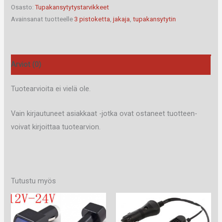
määrä
Osasto:
Tupakansytytystarvikkeet
Avainsanat tuotteelle
3 pistoketta
,
jakaja
,
tupakansytytin
Arviot (0)
Tuotearvioita ei vielä ole.
Vain kirjautuneet asiakkaat -jotka ovat ostaneet tuotteen-
voivat kirjoittaa tuotearvion.
Tutustu myös