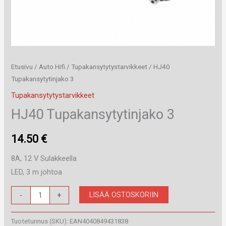
Etusivu
/
Auto Hifi
/
Tupakansytytystarvikkeet
/ HJ40
Tupakansytytinjako 3
Tupakansytytystarvikkeet
HJ40 Tupakansytytinjako 3
14.50
€
8A, 12 V Sulakkeella
LED, 3 m johtoa
HJ40
LISÄÄ OSTOSKORIIN
-
+
Tupakansytytinjako
3
Tuotetunnus (SKU):
EAN4040849431838