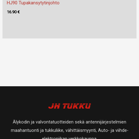
HJ90 Tupakansytytinjohto
16.90
€
Älykodin ja valvontatuotteiden sekä antennijärjestelmien
maahantuonti ja tukkuliike, vähittäismyynti, Auto- ja viihde-
elektroniikan verkkokauppa.