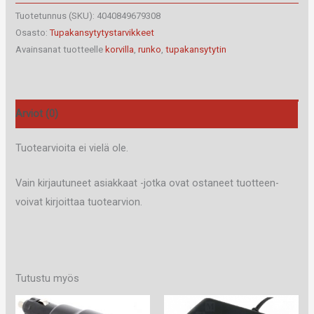
korvilla
Tuotetunnus (SKU):
4040849679308
määrä
Osasto:
Tupakansytytystarvikkeet
Avainsanat tuotteelle
korvilla
,
runko
,
tupakansytytin
Arviot (0)
Tuotearvioita ei vielä ole.
Vain kirjautuneet asiakkaat -jotka ovat ostaneet tuotteen-
voivat kirjoittaa tuotearvion.
Tutustu myös