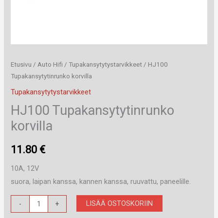
Etusivu
/
Auto Hifi
/
Tupakansytytystarvikkeet
/ HJ100
Tupakansytytinrunko korvilla
Tupakansytytystarvikkeet
HJ100 Tupakansytytinrunko
korvilla
11.80
€
10A, 12V
suora, laipan kanssa, kannen kanssa, ruuvattu, paneelille.
HJ100
LISÄÄ OSTOSKORIIN
-
+
Tupakansytytinrunko