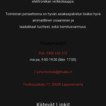
elektroniikan verkkokauppa.
Toiminnan periaatteena on hyvän asiakaspalvelun lisäksi hyvä
ammatillinen osaaminen ja
laadukkaat tuotteet, sekä toimitusvarmuus.
Yhteystiedot
Puh. 0400 653 372
ma-pe, 9.00-19.00 (liike: 17:00)
juha.hentula@jhtukku.fi
Teollisuuskatu 11, 53600 Lappeenranta
Kätevät Linkit