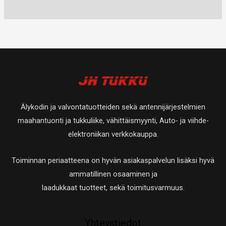
u
t
0
a
a
t
e
e
o
u
t
t
t
t
t
o
u
a
t
t
e
t
o
a
a
t
e
t
t
t
e
a
t
t
Älykodin ja valvontatuotteiden sekä antennijärjestelmien
a
t
maahantuonti ja tukkuliike, vähittäismyynti, Auto- ja viihde-
a
elektroniikan verkkokauppa.
Toiminnan periaatteena on hyvän asiakaspalvelun lisäksi hyvä
ammatillinen osaaminen ja
laadukkaat tuotteet, sekä toimitusvarmuus.
Yhteystiedot