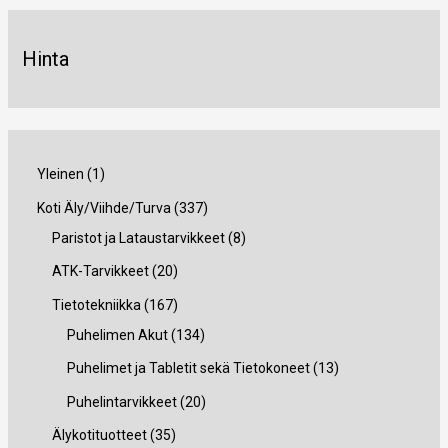
Hinta
1
Yleinen
1
t
3
Koti Äly/Viihde/Turva
337
u
3
8
Paristot ja Lataustarvikkeet
8
o
7
t
2
ATK-Tarvikkeet
20
t
t
u
0
1
Tietotekniikka
167
e
u
o
t
6
1
Puhelimen Akut
134
o
t
u
7
3
1
Puhelimet ja Tabletit sekä Tietokoneet
13
t
e
o
t
4
3
2
Puhelintarvikkeet
20
e
t
t
u
t
t
0
3
Älykotituotteet
35
t
t