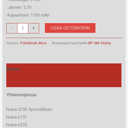
-Jännite: 3,7V
-Kapasiteeti: 1100 mAh
Nokia
LISÄÄ OSTOSKORIIN
-
+
BP-
6M
Osasto:
Puhelimen Akut
Avainsanat tuotteelle
BP-6M
,
Nokia
Akku
alkuperäinen
määrä
Kuvaus
Arviot (0)
Yhteensopivuus:
Nokia 3250 XpressMusic
Nokia 6151
Nokia 6233