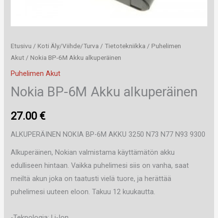
Etusivu
/
Koti Äly/Viihde/Turva
/
Tietotekniikka
/
Puhelimen
Akut
/ Nokia BP-6M Akku alkuperäinen
Puhelimen Akut
Nokia BP-6M Akku alkuperäinen
27.00
€
ALKUPERÄINEN NOKIA BP-6M AKKU 3250 N73 N77 N93 9300
Alkuperäinen, Nokian valmistama käyttämätön akku
edulliseen hintaan. Vaikka puhelimesi siis on vanha, saat
meiltä akun joka on taatusti vielä tuore, ja herättää
puhelimesi uuteen eloon. Takuu 12 kuukautta.
-Teknologia: Li-Ion