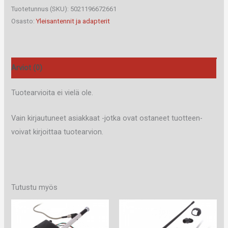
määrä
Tuotetunnus (SKU):
5021196672661
Osasto:
Yleisantennit ja adapterit
Arviot (0)
Tuotearvioita ei vielä ole.
Vain kirjautuneet asiakkaat -jotka ovat ostaneet tuotteen-
voivat kirjoittaa tuotearvion.
Tutustu myös