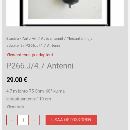
Etusivu
/
Auto Hifi
/
Autoantennit
/
Yleisantennit ja
adapterit
/ P266.J/4.7 Antenni
Yleisantennit ja adapterit
P266.J/4.7 Antenni
29.00
€
4,7 m johto 75 Ohm, 68° kulma
lasikuituantenni 110 cm
Yleismalli
P266.J/4.7
LISÄÄ OSTOSKORIIN
-
+
Antenni