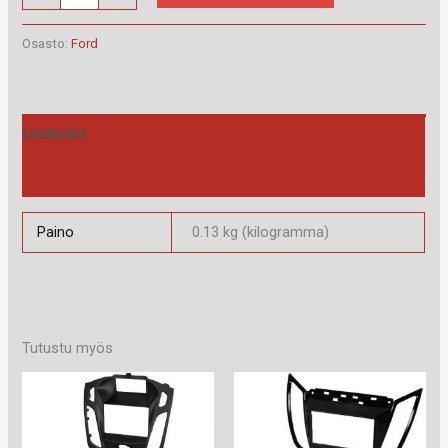
40.072.1
määrä
Osasto:
Ford
Lisätiedot
Arviot (0)
Paino
0.13 kg (kilogramma)
Tutustu myös