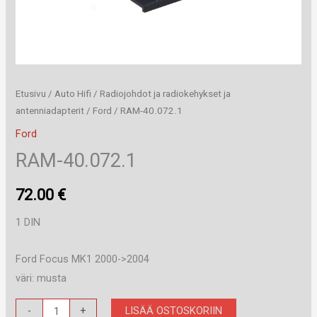
Etusivu
/
Auto Hifi
/
Radiojohdot ja radiokehykset ja
antenniadapterit
/
Ford
/ RAM-40.072.1
Ford
RAM-40.072.1
72.00
€
1 DIN
Ford Focus MK1 2000->2004
väri: musta
RAM-
LISÄÄ OSTOSKORIIN
-
+