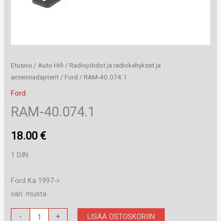
Etusivu
/
Auto Hifi
/
Radiojohdot ja radiokehykset ja
antenniadapterit
/
Ford
/ RAM-40.074.1
Ford
RAM-40.074.1
18.00
€
1 DIN
Ford Ka 1997->
väri: musta
RAM-
LISÄÄ OSTOSKORIIN
-
+