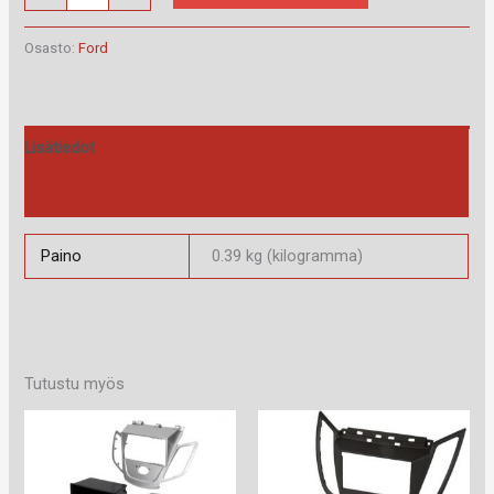
40.074.1
määrä
Osasto:
Ford
Lisätiedot
Arviot (0)
Paino
0.39 kg (kilogramma)
Tutustu myös