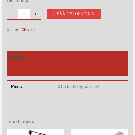
väri: musta
RAM-
LISÄÄ OSTOSKORIIN
-
+
40.093.1
määrä
Osasto:
Chrysler
Lisätiedot
Arviot (0)
Paino
0.06 kg (kilogramma)
Tutustu myös