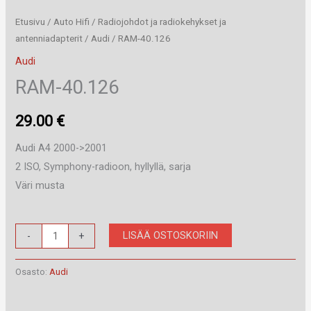
Etusivu
/
Auto Hifi
/
Radiojohdot ja radiokehykset ja
antenniadapterit
/
Audi
/ RAM-40.126
Audi
RAM-40.126
29.00
€
Audi A4 2000->2001
2 ISO, Symphony-radioon, hyllyllä, sarja
Väri musta
RAM-
LISÄÄ OSTOSKORIIN
-
+
40.126
määrä
Osasto:
Audi