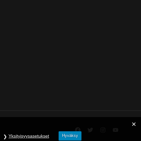
Hyväksy
Yksityisyysasetukset