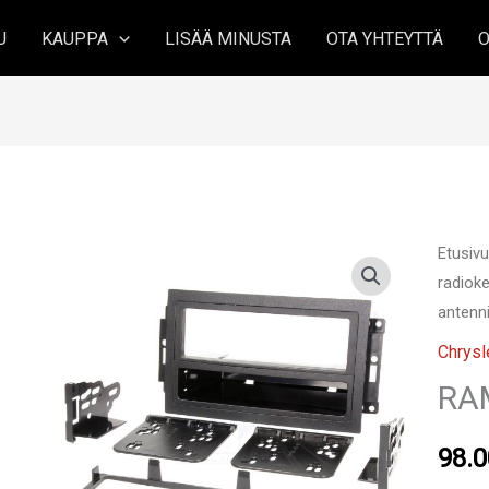
U
KAUPPA
LISÄÄ MINUSTA
OTA YHTEYTTÄ
O
Etusiv
radioke
antenni
Chrysl
RA
98.