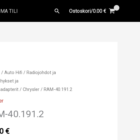
Hae
MA TILI
Ostoskori/
0.00
€
u
/
Auto Hifi
/
Radiojohdot ja
hykset ja
adapterit
/
Chrysler
/ RAM-40.191.2
er
M-40.191.2
00
€