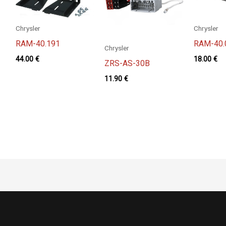
Chrysler
Chrysler
RAM-40.191
RAM-40.
Chrysler
44.00
€
18.00
€
ZRS-AS-30B
11.90
€