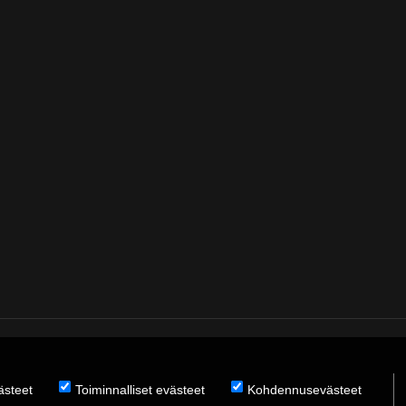
̈steet
Toiminnalliset evästeet
Kohdennusevästeet