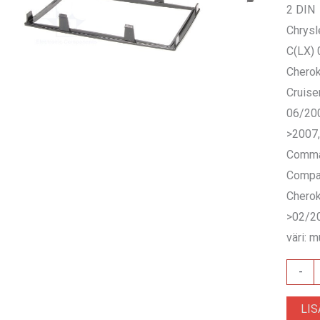
2 DIN
Chrysl
C(LX) 
Chero
Cruise
06/20
>2007
Comma
Compa
Cherok
>02/2
väri: 
RAM-
-
40.191
LI
määrä