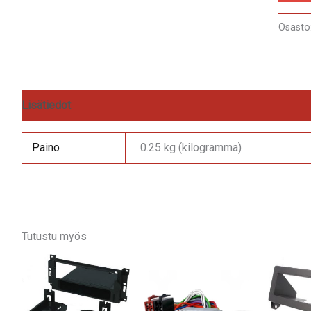
Osasto
Lisätiedot
Arviot (0)
Paino
0.25 kg (kilogramma)
Tutustu myös