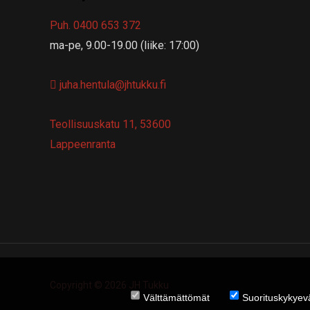
Puh. 0400 653 372
ma-pe, 9.00-19.00 (liike: 17:00)
juha.hentula@jhtukku.fi
Teollisuuskatu 11, 53600
Lappeenranta
Copyright © 2026 JH Tukku
Välttämättömät
Suorituskykyeva