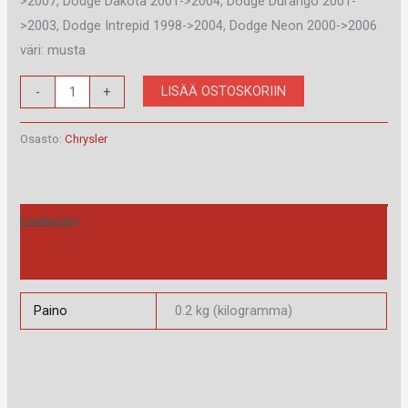
>2007, Dodge Dakota 2001->2004, Dodge Durango 2001-
>2003, Dodge Intrepid 1998->2004, Dodge Neon 2000->2006
väri: musta
RAM-
LISÄÄ OSTOSKORIIN
-
+
40.104.2
määrä
Osasto:
Chrysler
Lisätiedot
Arviot (0)
Paino
0.2 kg (kilogramma)