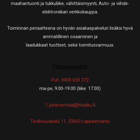
maahantuonti ja tukkuliike, vähittäismyynti, Auto- ja viihde-
elektroniikan verkkokauppa.
Toiminnan periaatteena on hyvän asiakaspalvelun lisäksi hyvä
ammatillinen osaaminen ja
laadukkaat tuotteet, sekä toimitusvarmuus.
Yhteystiedot
Puh. 0400 653 372
ma-pe, 9.00-19.00 (liike: 17:00)
juha.hentula@jhtukku.fi
Teollisuuskatu 11, 53600 Lappeenranta