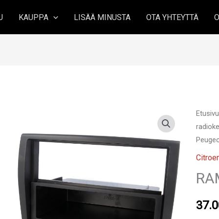
U
KAUPPA
LISÄÄ MINUSTA
OTA YHTEYTTÄ
O
Etusiv
radioke
Peuge
Citroe
RA
37.