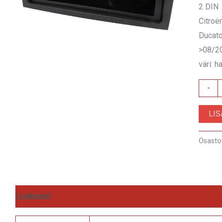
2 DIN
Citroë
Ducato
>08/2
väri: 
RAM-
-
40.205
LI
määrä
Osasto
Lisätiedot
Arviot (0)