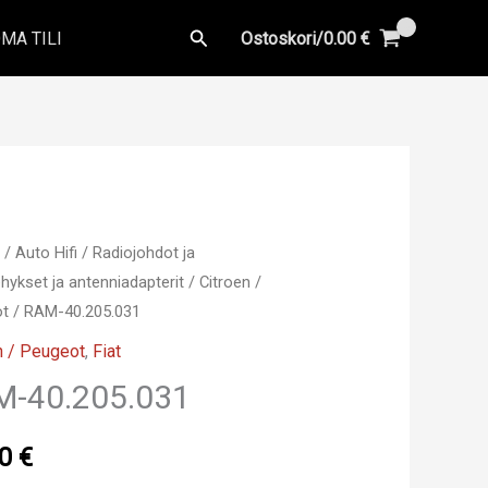
Hae
MA TILI
Ostoskori/
0.00
€
u
/
Auto Hifi
/
Radiojohdot ja
hykset ja antenniadapterit
/
Citroen /
ot
/ RAM-40.205.031
n / Peugeot
,
Fiat
M-40.205.031
00
€