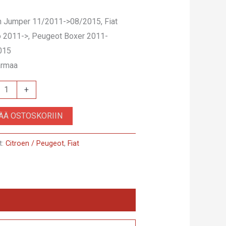
n Jumper 11/2011->08/2015, Fiat
 2011->, Peugeot Boxer 2011-
015
harmaa
+
.031
SÄÄ OSTOSKORIIN
t:
Citroen / Peugeot
,
Fiat