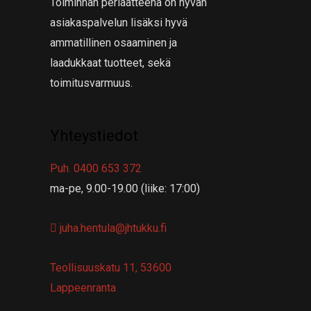
Toiminnan periaatteena on hyvän
asiakaspalvelun lisäksi hyvä
ammatillinen osaaminen ja
laadukkaat tuotteet, sekä
toimitusvarmuus.
Yhteystiedot
Puh. 0400 653 372
ma-pe, 9.00-19.00 (liike: 17:00)
juha.hentula@jhtukku.fi
Teollisuuskatu 11, 53600
Lappeenranta