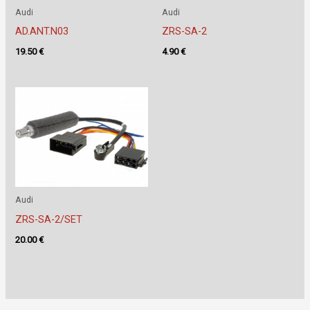
Audi
Audi
AD.ANT.N03
ZRS-SA-2
19.50
€
4.90
€
Audi
ZRS-SA-2/SET
20.00
€