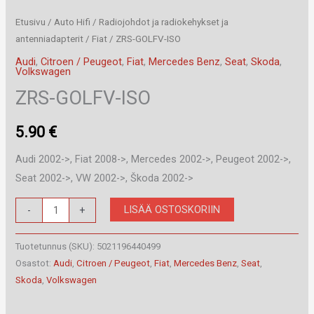
Etusivu
/
Auto Hifi
/
Radiojohdot ja radiokehykset ja
antenniadapterit
/
Fiat
/ ZRS-GOLFV-ISO
Audi
,
Citroen / Peugeot
,
Fiat
,
Mercedes Benz
,
Seat
,
Skoda
,
Volkswagen
ZRS-GOLFV-ISO
5.90
€
Audi 2002->, Fiat 2008->, Mercedes 2002->, Peugeot 2002->,
Seat 2002->, VW 2002->, Škoda 2002->
ZRS-
LISÄÄ OSTOSKORIIN
-
+
GOLFV-
ISO
Tuotetunnus (SKU):
5021196440499
määrä
Osastot:
Audi
,
Citroen / Peugeot
,
Fiat
,
Mercedes Benz
,
Seat
,
Skoda
,
Volkswagen