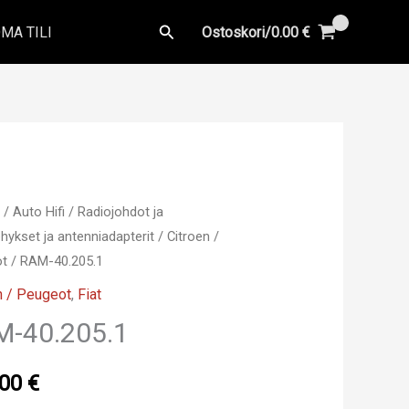
Hae
MA TILI
Ostoskori/
0.00
€
u
/
Auto Hifi
/
Radiojohdot ja
hykset ja antenniadapterit
/
Citroen /
ot
/ RAM-40.205.1
n / Peugeot
,
Fiat
M-40.205.1
.00
€