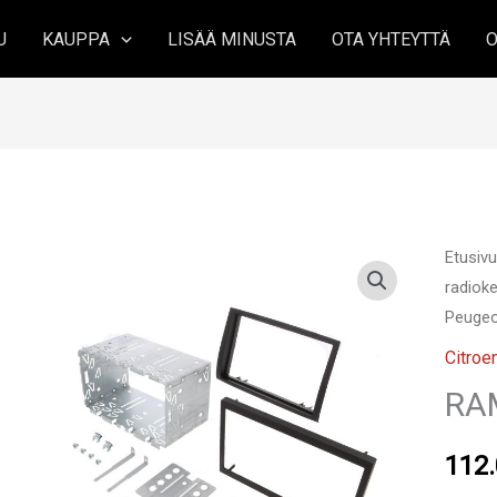
U
KAUPPA
LISÄÄ MINUSTA
OTA YHTEYTTÄ
O
Etusiv
radioke
Peuge
Citroe
RA
112