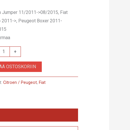
n Jumper 11/2011->08/2015, Fiat
 2011->, Peugeot Boxer 2011-
015
harmaa
+
.1
SÄÄ OSTOSKORIIN
t:
Citroen / Peugeot
,
Fiat