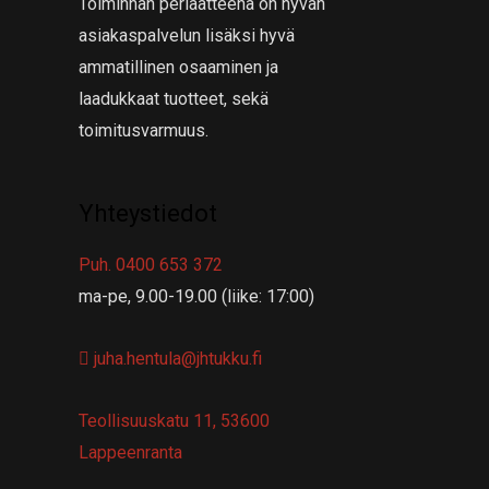
Toiminnan periaatteena on hyvän
asiakaspalvelun lisäksi hyvä
ammatillinen osaaminen ja
laadukkaat tuotteet, sekä
toimitusvarmuus.
Yhteystiedot
Puh. 0400 653 372
ma-pe, 9.00-19.00 (liike: 17:00)
juha.hentula@jhtukku.fi
Teollisuuskatu 11, 53600
Lappeenranta