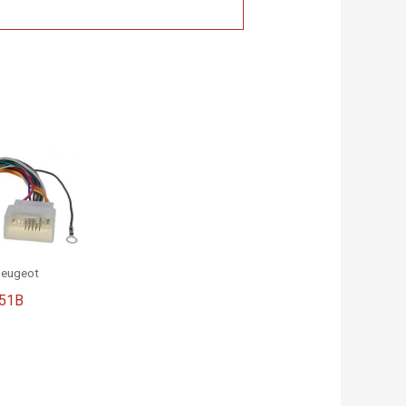
Peugeot
51B