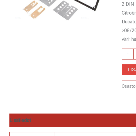
2 DIN
Citroë
Ducato
>08/2
väri: 
RAM-
-
40.205
LI
määrä
Osasto
Lisätiedot
Arviot (0)