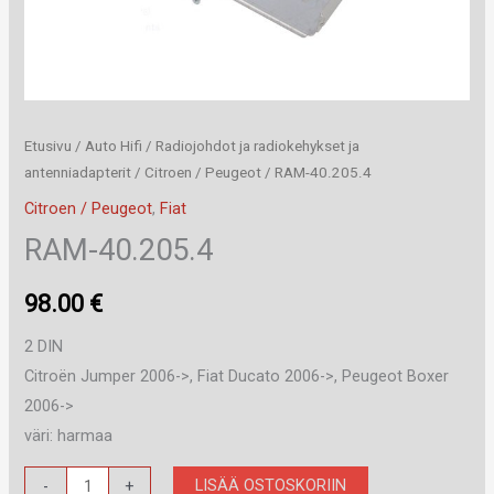
Etusivu
/
Auto Hifi
/
Radiojohdot ja radiokehykset ja
antenniadapterit
/
Citroen / Peugeot
/ RAM-40.205.4
Citroen / Peugeot
,
Fiat
RAM-40.205.4
98.00
€
2 DIN
Citroën Jumper 2006->, Fiat Ducato 2006->, Peugeot Boxer
2006->
väri: harmaa
RAM-
LISÄÄ OSTOSKORIIN
-
+