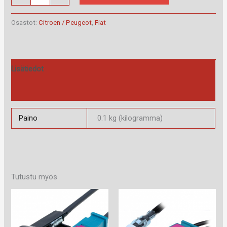
40.205.4
määrä
Osastot:
Citroen / Peugeot
,
Fiat
Lisätiedot
Arviot (0)
Paino
0.1 kg (kilogramma)
Tutustu myös