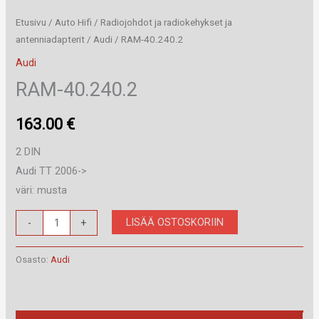
Etusivu
/
Auto Hifi
/
Radiojohdot ja radiokehykset ja
antenniadapterit
/
Audi
/ RAM-40.240.2
Audi
RAM-40.240.2
163.00
€
2 DIN
Audi TT 2006->
väri: musta
RAM-
LISÄÄ OSTOSKORIIN
-
+
40.240.2
määrä
Osasto:
Audi