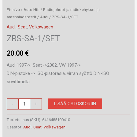
Etusivu
/
Auto Hifi
/
Radiojohdot ja radiokehykset ja
antenniadapterit
/
Audi
/ ZRS-SA-1/SET
Audi
,
Seat
,
Volkswagen
ZRS-SA-1/SET
20.00
€
Audi 1997->, Seat ->2002, VW 1997->
DIN-pistoke -> ISO-pistorasia, virran syöttö DIN-ISO
sovittimella
ZRS-
LISÄÄ OSTOSKORIIN
-
+
SA-
1/SET
Tuotetunnus (SKU):
6416485100410
määrä
Osastot:
Audi
,
Seat
,
Volkswagen