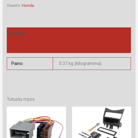
määrä
Osasto:
Honda
Lisätiedot
Arviot (0)
Paino
0.37 kg (kilogramma)
Tutustu myös