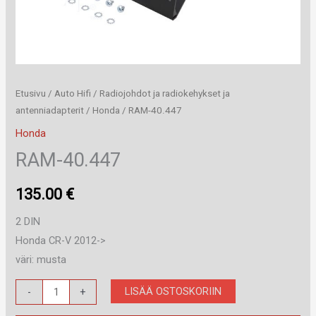
Etusivu
/
Auto Hifi
/
Radiojohdot ja radiokehykset ja
antenniadapterit
/
Honda
/ RAM-40.447
Honda
RAM-40.447
135.00
€
2 DIN
Honda CR-V 2012->
väri: musta
RAM-
LISÄÄ OSTOSKORIIN
-
+
40.447