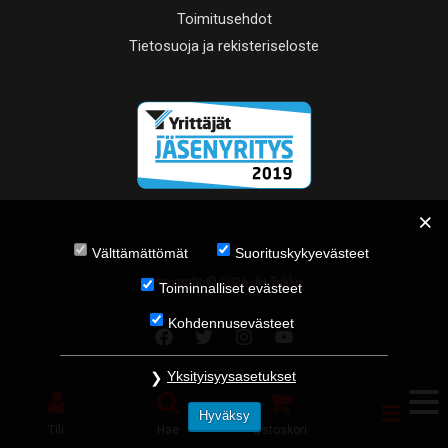
Toimitusehdot
Tietosuoja ja rekisteriseloste
Välttämättömät
Suorituskykyevästeet
Copyright © 2026 JH Tukku
Toiminnalliset evästeet
Kohdennusevästeet
Yksityisyysasetukset
Hyväksy
Tili
Hae
Ostoskori