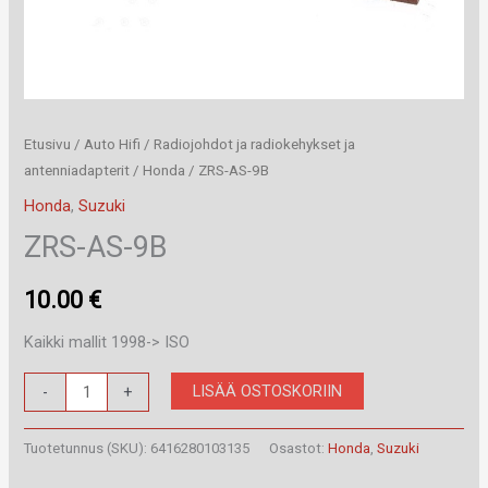
Etusivu
/
Auto Hifi
/
Radiojohdot ja radiokehykset ja
antenniadapterit
/
Honda
/ ZRS-AS-9B
Honda
,
Suzuki
ZRS-AS-9B
10.00
€
Kaikki mallit 1998-> ISO
ZRS-
LISÄÄ OSTOSKORIIN
-
+
AS-
9B
Tuotetunnus (SKU):
6416280103135
Osastot:
Honda
,
Suzuki
määrä