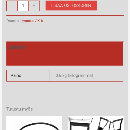
RAM-
LISÄÄ OSTOSKORIIN
-
+
40.488
määrä
Osasto:
Hyundai / KIA
Lisätiedot
Arviot (0)
Paino
0.6 kg (kilogramma)
Tutustu myös