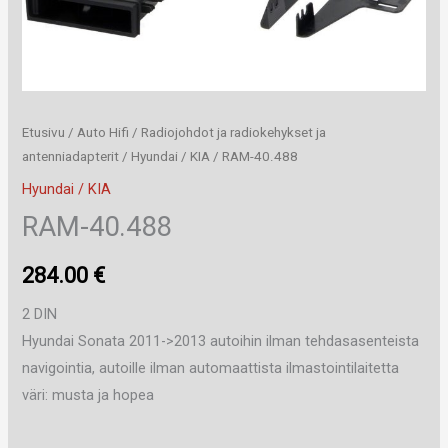
Etusivu
/
Auto Hifi
/
Radiojohdot ja radiokehykset ja
antenniadapterit
/
Hyundai / KIA
/ RAM-40.488
Hyundai / KIA
RAM-40.488
284.00
€
2 DIN
Hyundai Sonata 2011->2013 autoihin ilman tehdasasenteista
navigointia, autoille ilman automaattista ilmastointilaitetta
väri: musta ja hopea