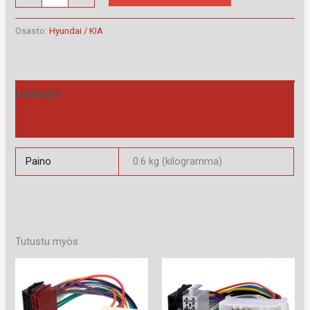
40.491
määrä
Osasto:
Hyundai / KIA
Lisätiedot
Arviot (0)
Paino
0.6 kg (kilogramma)
Tutustu myös