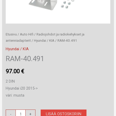
Etusivu
/
Auto Hifi
/
Radiojohdot ja radiokehykset ja
antenniadapterit
/
Hyundai / KIA
/ RAM-40.491
Hyundai / KIA
RAM-40.491
97.00
€
2 DIN
Hyundai i20 2015->
väri: musta
RAM-
LISÄÄ OSTOSKORIIN
-
+