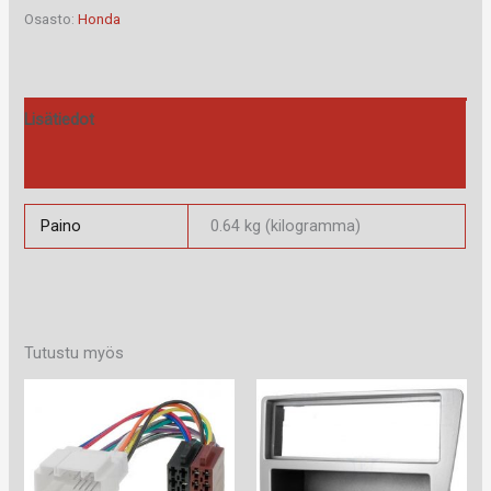
määrä
Osasto:
Honda
Lisätiedot
Arviot (0)
Paino
0.64 kg (kilogramma)
Tutustu myös