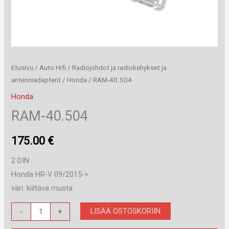
Etusivu
/
Auto Hifi
/
Radiojohdot ja radiokehykset ja
antenniadapterit
/
Honda
/ RAM-40.504
Honda
RAM-40.504
175.00
€
2 DIN
Honda HR-V 09/2015->
väri: kiiltävä musta
RAM-
LISÄÄ OSTOSKORIIN
-
+
40.504