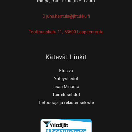
ma-pe, 9.00-19.00 (liike: 17:00)
juha.hentula@jhtukku.fi
Teollisuuskatu 11, 53600 Lappeenranta
Kätevät Linkit
Etusivu
Yhteystiedot
Lisää Minusta
Toimitusehdot
Tietosuoja ja rekisteriseloste