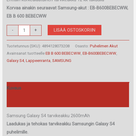
Korvaa ainakin seuraavat Samsung-akut : EB-B600BEBECWW,
EB B 600 BEBECWW
Samsung
LISÄÄ OSTOSKORIIN
-
+
Galaxy
S4
Tuotetunnus (SKU):
4894128073208
Osasto:
Puhelimen Akut
Akku
Avainsanat tuotteelle
EB B 600 BEBECWW
,
EB-B600BEBECWW
,
Galaxy S4
,
Lappeenranta
,
SAMSUNG
määrä
Kuvaus
Arviot (0)
Samsung Galaxy S4 tarvikeakku 2600mAh
Laadukas ja tehokas tarvikeakku Samsungin Galaxy S4
puhelimille.