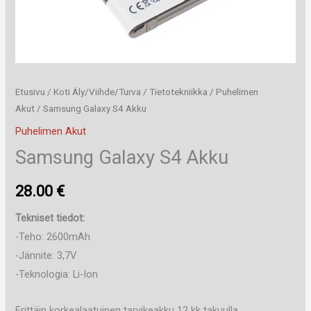
Etusivu
/
Koti Äly/Viihde/Turva
/
Tietotekniikka
/
Puhelimen
Akut
/ Samsung Galaxy S4 Akku
Puhelimen Akut
Samsung Galaxy S4 Akku
28.00
€
Tekniset tiedot:
-Teho: 2600mAh
-Jännite: 3,7V
-Teknologia: Li-Ion
Erittäin korkealaatuinen tarvikeakku 12 kk takuulla