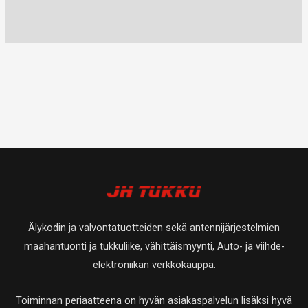
Älykodin ja valvontatuotteiden sekä antennijärjestelmien
maahantuonti ja tukkuliike, vähittäismyynti, Auto- ja viihde-
elektroniikan verkkokauppa.
Toiminnan periaatteena on hyvän asiakaspalvelun lisäksi hyvä