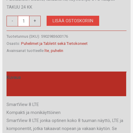
TAKUU 24 KK
SmartView
LISÄÄ OSTOSKORIIN
-
+
8
Lte
Tuotetunnus (SKU):
5902983600176
määrä
Osasto:
Puhelimet ja Tabletit sekä Tietokoneet
Avainsanat tuotteelle
lte
,
puhelin
Kuvaus
Arviot (0)
SmartView 8 LTE
Kompakti ja monikäyttöinen
SmartView 8 LTE jonka optinen koko 8 tuuman näyttö, LTE ja
komponentit, jotka takaavat nopean ja vakaan käytön. Se