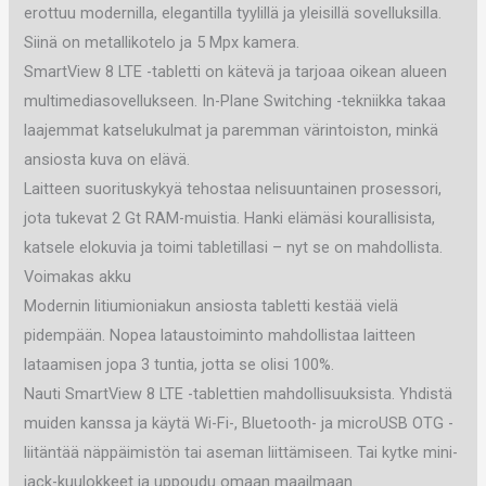
erottuu modernilla, elegantilla tyylillä ja yleisillä sovelluksilla.
Siinä on metallikotelo ja 5 Mpx kamera.
SmartView 8 LTE -tabletti on kätevä ja tarjoaa oikean alueen
multimediasovellukseen. In-Plane Switching -tekniikka takaa
laajemmat katselukulmat ja paremman värintoiston, minkä
ansiosta kuva on elävä.
Laitteen suorituskykyä tehostaa nelisuuntainen prosessori,
jota tukevat 2 Gt RAM-muistia. Hanki elämäsi kourallisista,
katsele elokuvia ja toimi tabletillasi – nyt se on mahdollista.
Voimakas akku
Modernin litiumioniakun ansiosta tabletti kestää vielä
pidempään. Nopea lataustoiminto mahdollistaa laitteen
lataamisen jopa 3 tuntia, jotta se olisi 100%.
Nauti SmartView 8 LTE -tablettien mahdollisuuksista. Yhdistä
muiden kanssa ja käytä Wi-Fi-, Bluetooth- ja microUSB OTG -
liitäntää näppäimistön tai aseman liittämiseen. Tai kytke mini-
jack-kuulokkeet ja uppoudu omaan maailmaan.