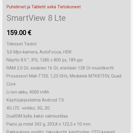
Puhelimet ja Tabletit sekä Tietokoneet
SmartView 8 Lte
159.00
€
Tekniset Tiedot
5,0 Mpx-kamera, AutoFocus, HDR
Näyttö 8.0 ”, IPS, 1280 x 800 px, 189 ppi
RAM 2.0 Gt, sisäinen 16 Gt, enintään 128 Gt muistikortti
Prosessori Mali-T720, 1,25 GHz, Mediatek MTK8735V, Quad-
Core
Li-ion-akku, 4000 mAh
Käyttöjärjestelmä Android 7.0
4G LTE -verkko, 3G, 2G
DualSIM kyllä, kaksi valmiustilaa
Paino ja mitat 342 g, 203,8 x 122,5 x 10 mm
Pakkauksen sisältö, takuukortti, käyttöohje, OTG-kaapeli