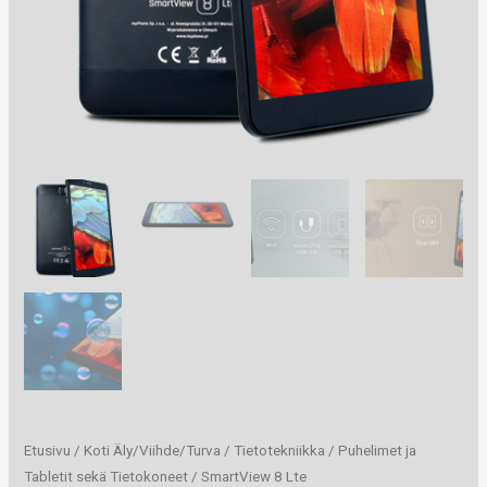
Etusivu
/
Koti Äly/Viihde/Turva
/
Tietotekniikka
/
Puhelimet ja
Tabletit sekä Tietokoneet
/ SmartView 8 Lte