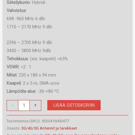
Säteilykuvio
: Hybridi
Vahvistus
:
698 -960 MHz 6 dBi
1710 – 2170 MHz 9 dBi
2396 – 2700 MHz 9 dBi
3400 – 3800 MHz 9dBi
Tehokkuus
: (sis. kaapelit) >65%
VSWR
: <2 : 1
Mitat
: 230 x 180 x 94 mm
Kaapeli
: 2 x 5 m, SMA-uros
Lämpötila-alue
: -30-+80 ºC
WMM8G7385SP
LISÄÄ OSTOSKORIIN
-
+
GSM/UMTS/3G/4G/5G
WLAN/LTE-
Tuotetunnus (SKU):
5055416000477
PANEELIANTENNI
Osasto:
3G/4G/5G Antennit ja tarvikkeet