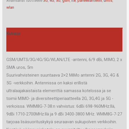
Avainsanat tuotteelle
3G
,
4G
,
5G
,
gsm
,
lte
,
paneeliantenni
,
umts
,
määrä
wlan
Kuvaus
Arviot (0)
GSM/UMTS/3G/4G/5G/WLAN/LTE -antenni, 6/9 dBi, MIMO, 2 x
SMA uros, 5m
Suurivahvisteinen suuntaava 2×2 MiMo antenni 2G, 3G, 4G &
5G -verkkoihin. Antennissa on kaksi erillistä
ultralaajakaistaista elementtiä samassa kotelossa ja se
toimii MIMO- ja diversiteettiperiaatteella 2G, 3G,4G ja 5G -
verkoissa. WMM8G-7-38:n vahvistus: 6dBi 698-960MHz:llä,
9dBi 1710-2700MHz:llä ja 9 dBi 3400-3800 MHz. WMM8G-7-27
tarjoaa lisäsuorituskykyä seuraavan sukupolven verkkoihin.