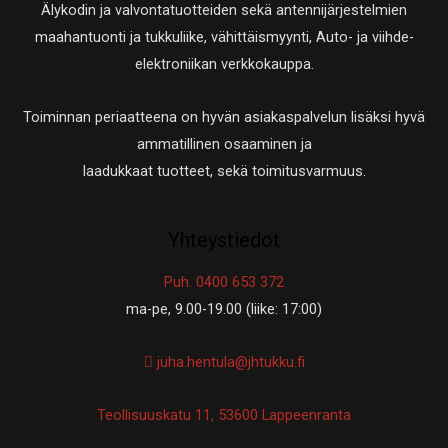
Älykodin ja valvontatuotteiden sekä antennijärjestelmien
maahantuonti ja tukkuliike, vähittäismyynti, Auto- ja viihde-
elektroniikan verkkokauppa.
Toiminnan periaatteena on hyvän asiakaspalvelun lisäksi hyvä
ammatillinen osaaminen ja
laadukkaat tuotteet, sekä toimitusvarmuus.
Yhteystiedot
Puh. 0400 653 372
ma-pe, 9.00-19.00 (liike: 17:00)
juha.hentula@jhtukku.fi
Teollisuuskatu 11, 53600 Lappeenranta