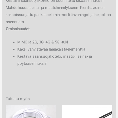
Kestävä säänsuojakotelo on suunniteltu ulkoasennuksiin.
Mahdollisuus seinä- ja mastokiinnitykseen. Pienihäviöinen
kaksoissuojattu parikaapeli minimoi liitinvahingot ja helpottaa
asennusta.
Ominaisuudet
:
MIMO ja 2G, 3G, 4G & 5G -tuki
Kaksi vahvistavaa laajakaistaelementtiä
Kestävä säänsuojakotelo, masto-, seinä- ja
pöytäasennuksiin
Tutustu myös