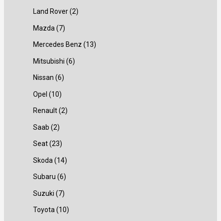
t
t
t
o
u
u
t
2
Land Rover
2
t
t
e
t
o
o
u
t
7
Mazda
7
a
a
t
e
t
t
o
u
t
1
Mercedes Benz
13
t
t
e
e
t
o
u
3
6
Mitsubishi
6
a
t
t
t
e
t
o
t
t
6
Nissan
6
a
t
t
t
e
t
u
u
t
1
Opel
10
a
a
t
t
e
o
o
u
0
2
Renault
2
a
t
t
t
t
o
t
t
2
Saab
2
a
t
e
e
t
u
u
t
2
Seat
23
a
t
t
e
o
o
u
3
1
Skoda
14
t
t
t
t
t
o
t
4
6
Subaru
6
a
a
t
e
e
t
u
t
t
7
Suzuki
7
a
t
t
e
o
u
u
t
1
Toyota
10
t
t
t
t
o
o