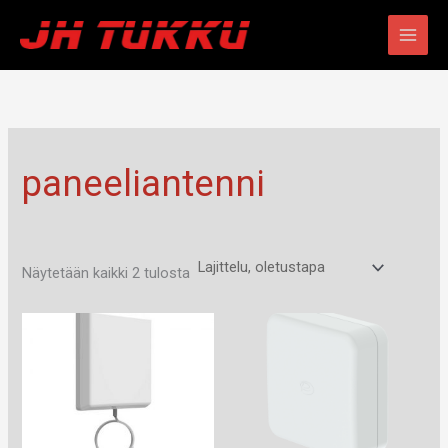
Siirry
sisältöön
paneeliantenni
Näytetään kaikki 2 tulosta