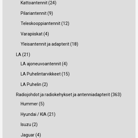
o
u
5
7
2
Kattoantennit
24
a
a
t
e
t
o
t
t
4
9
Pilariantennit
9
t
t
e
t
u
u
t
t
1
Teleskooppiantennit
12
a
t
t
e
o
o
u
u
2
4
Varapiiskat
4
a
t
t
t
t
o
o
t
t
1
Yleisantennit ja adapterit
18
a
t
e
e
t
t
u
u
8
2
LA
21
a
t
t
e
e
o
o
t
1
4
LA ajoneuvoantennit
4
t
t
t
t
t
t
u
t
t
1
LA Puhelintarvikkeet
15
a
a
t
t
e
e
o
u
u
5
2
LA Puhelin
2
a
a
t
t
t
o
o
t
t
3
Radiojohdot ja radiokehykset ja antenniadapterit
363
t
t
e
t
t
u
u
5
6
Hummer
5
a
a
t
e
e
o
o
t
3
2
Hyundai / KIA
21
t
t
t
t
t
u
t
1
2
Isuzu
2
a
t
t
e
e
o
u
t
t
4
Jaguar
4
a
a