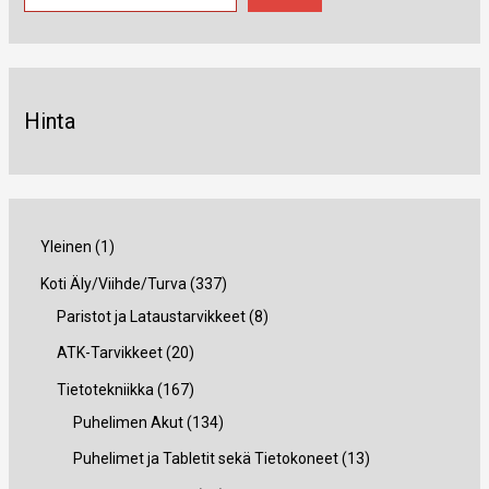
Hinta
1
Yleinen
1
t
3
Koti Äly/Viihde/Turva
337
u
3
8
Paristot ja Lataustarvikkeet
8
o
7
t
2
ATK-Tarvikkeet
20
t
t
u
0
1
Tietotekniikka
167
e
u
o
t
6
1
Puhelimen Akut
134
o
t
u
7
3
1
Puhelimet ja Tabletit sekä Tietokoneet
13
t
e
o
t
4