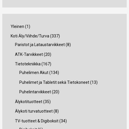
1
Yleinen
1
t
3
Koti Äly/Viihde/Turva
337
u
3
8
Paristot ja Lataustarvikkeet
8
o
7
t
2
ATK-Tarvikkeet
20
t
t
u
0
1
Tietotekniikka
167
e
u
o
t
6
1
Puhelimen Akut
134
o
t
u
7
3
1
Puhelimet ja Tabletit sekä Tietokoneet
13
t
e
o
t
4
3
2
Puhelintarvikkeet
20
e
t
t
u
t
t
0
3
Älykotituotteet
35
t
t
e
o
u
u
t
5
8
Älykoti turvatuotteet
8
t
a
t
t
o
o
u
t
t
3
TV-tuotteet & Digiboksit
34
a
t
e
t
t
o
u
u