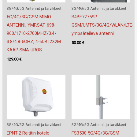
3G/4G/5G Antennit ja tarvikkeet
3G/4G/5G Antennit ja tarvikkeet
5G/4G/3G/GSM MIMO
B4BE7275SP
ANTENNI, YMP.SÄT. 698-
GSM/UMTS/3G/4G/WLAN/LTE-
960/1710-2700MHZ/3.4-
ympsäteilevä antenni
3.8/4.8-5GHZ, 4-6DBI,2X2M
50.00
€
KAAP SMA-UROS
129.00
€
3G/4G/5G Antennit ja tarvikkeet
3G/4G/5G Antennit ja tarvikkeet
EPNT-2 Reititin kotelo
FS3500 5G/4G/3G/GSM