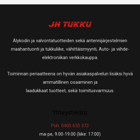
t
t
e
t
o
a
a
t
e
t
t
t
e
a
t
t
Älykodin ja valvontatuotteiden sekä antennijärjestelmien
a
t
maahantuonti ja tukkuliike, vähittäismyynti, Auto- ja viihde-
a
elektroniikan verkkokauppa.
Toiminnan periaatteena on hyvän asiakaspalvelun lisäksi hyvä
ammatillinen osaaminen ja
laadukkaat tuotteet, sekä toimitusvarmuus.
Yhteystiedot
Puh. 0400 653 372
ma-pe, 9.00-19.00 (liike: 17:00)