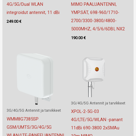
4G/5G/Dual WLAN
MIMO PAALUANTENNI,
integroidut antennit, 11 dBi
YMP.SÄT, 698-960/1710-
2700/3300-3800/4800-
249.00
€
5000MHZ, 4/5/6/6DBI, NX2
190.00
€
3G/4G/5G Antennit ja tarvikkeet
3G/4G/5G Antennit ja tarvikkeet
XPOL-2-5G-03
WMM8G7385SP
4G/LTE/5G/WLAN -panant
GSM/UMTS/3G/4G/5G
11dBi 690-3800 2xSMAu
WLAN/LTE-PANEELIANTENNI
10m MIMO