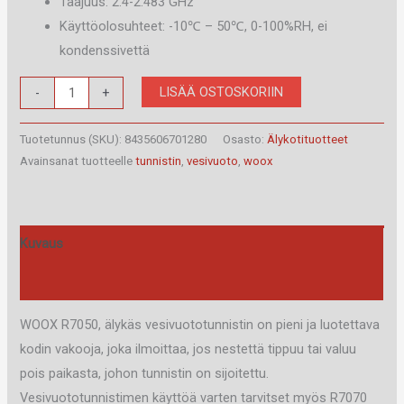
Taajuus: 2.4-2.483 GHz
Käyttöolosuhteet: -10℃ – 50℃, 0-100%RH, ei
kondenssivettä
WOOX-
LISÄÄ OSTOSKORIIN
-
+
R7050
VESIVUOTOTUNNISTIN,
Tuotetunnus (SKU):
8435606701280
Osasto:
Älykotituotteet
ZIGBEE
Avainsanat tuotteelle
tunnistin
,
vesivuoto
,
woox
määrä
Kuvaus
Arviot (0)
WOOX R7050, älykäs vesivuototunnistin on pieni ja luotettava
kodin vakooja, joka ilmoittaa, jos nestettä tippuu tai valuu
pois paikasta, johon tunnistin on sijoitettu.
Vesivuototunnistimen käyttöä varten tarvitset myös R7070