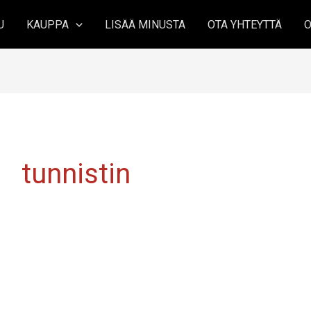
U
KAUPPA
LISÄÄ MINUSTA
OTA YHTEYTTÄ
O
tunnistin