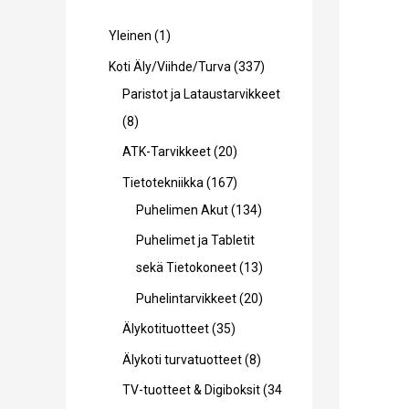
1
Yleinen
1
t
3
Koti Äly/Viihde/Turva
337
u
3
Paristot ja Lataustarvikkeet
o
8
7
8
t
t
t
2
ATK-Tarvikkeet
20
e
u
u
0
1
Tietotekniikka
167
o
o
t
6
1
Puhelimen Akut
134
t
t
u
7
3
Puhelimet ja Tabletit
e
e
o
t
4
1
sekä Tietokoneet
13
t
t
t
u
t
3
2
Puhelintarvikkeet
20
t
t
e
o
u
t
0
3
Älykotituotteet
35
a
a
t
t
o
u
t
5
8
Älykoti turvatuotteet
8
t
e
t
o
u
t
t
TV-tuotteet & Digiboksit
34
a
t
e
t
o