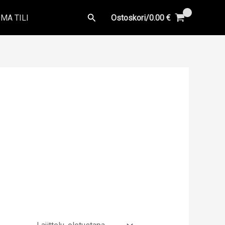
Hae
MA TILI
Ostoskori/
0.00
€