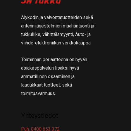
a
t
a
Älykodin ja valvontatuotteiden sekä
antennijärjestelmien maahantuonti ja
tukkuliike, vähittäismyynti, Auto- ja
viihde-elektroniikan verkkokauppa.
Toiminnan periaatteena on hyvän
asiakaspalvelun lisäksi hyvä
ammatillinen osaaminen ja
laadukkaat tuotteet, sekä
toimitusvarmuus.
Yhteystiedot
Puh. 0400 653 372