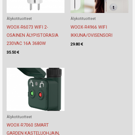
Älykotituotteet
Älykotituotteet
WOOX-R6073 WIFI 2-
WOOX-R4966 WIFI
OSAINEN ÄLYPISTORASIA
IKKUNA/OVISENSORI
230VAC 16A 3680W
29.80
€
35.50
€
Älykotituotteet
WOOX-R7060 SMART
GARDEN KASTELUOHJAIN,