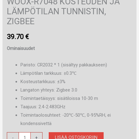
WOOX-R7048 KOSTEUDEN JA
LÄMPÖTILAN TUNNISTIN,
ZIGBEE
39.70
€
Ominaisuudet
Paristo: CR2032 * 1 (sisältyy pakkaukseen)
Lämpötilan tarkkuus: ±0.3℃
Kosteustarkkuus: ±3%
Langaton yhteys: Zigbee 3.0
Toimintaetäisyys: sisätiloissa 10-30 m
Taajuus: 2.4-2.483GHz
Toimintaolosuhteet: -20℃-50℃, 0-95%RH, ei
kondenssivettä
WOOX-
LISÄÄ OSTOSKORIIN
-
+