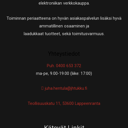
elektroniikan verkkokauppa.
Toiminnan periaatteena on hyvän asiakaspalvelun lisäksi hyvä
ammatillinen osaaminen ja
laadukkaat tuotteet, sekä toimitusvarmuus.
Yhteystiedot
Puh. 0400 653 372
ma-pe, 9.00-19.00 (liike: 17:00)
juha.hentula@jhtukku.fi
Teollisuuskatu 11, 53600 Lappeenranta
Kätevät Linkit