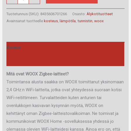
R7048
KOSTEUDEN
Tuotetunnus (SKU):
8435606701266
Osasto:
Älykotituotteet
JA
Avainsanat tuotteelle
kosteus
,
lämpötila
,
tunnistin
,
woox
LÄMPÖTILAN
TUNNISTIN,
ZIGBEE
Kuvaus
määrä
Arviot (0)
Mitä ovat WOOX Zigbee-laitteet?
Toimintansa alusta saakka on WOOX toimittanut yksinomaan
2,4 GHz:n WiFi-laitteita, jotka ovat yhteydessä suoraan kotisi
WiFi-reitittimeen. Turvalaitteiden kuten anturien tai
ovenlukkojen kasvavan kysynnän myötä, WOOX on
kehittänyt oman Zigbee-laitteistovalikoiman. Ne toimivat ja
kommunikoivat WOOX Home -sovelluksessa yhdessä jo
olemassa olevien WiFi-laitteidesi kanssa. Ainoa ero on, että